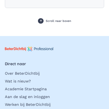
Scroll naar boven
Direct naar
Over BeterDichtbij
Wat is nieuw?
Academie Startpagina
Aan de slag en inloggen
Werken bij BeterDichtbij