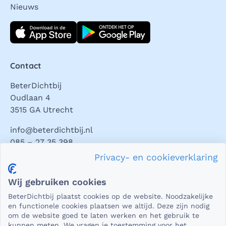
Nieuws
Download direct
Contact
BeterDichtbij
Oudlaan 4
3515 GA Utrecht
info@beterdichtbij.nl
085 – 27 35 398
Privacy- en cookieverklaring
Privacy en veiligheid
Wij gebruiken cookies
Als het gaat om medische gegevens, dan is het natuurlijk
BeterDichtbij plaatst cookies op de website. Noodzakelijke
essentieel dat die beveiligd worden uitgewisseld. En dat
en functionele cookies plaatsen we altijd. Deze zijn nodig
die gegevens niet in verkeerde handen vallen. Daar kun je
om de website goed te laten werken en het gebruik te
kunnen meten. We vragen je toestemming voor het