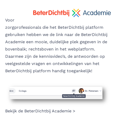
Voor
zorgprofessionals die het BeterDichtbij platform
gebruiken hebben we de link naar de BeterDichtbij
Academie een mooie, duidelijke plek gegeven in de
bovenbalk; rechtsboven in het webplatform.
Daarmee zijn de kennisvideo’s, de antwoorden op
veelgestelde vragen en ontwikkelingen van het
BeterDichtbij platform handig toegankelijk!
Bekijk de BeterDichtbij Academie >