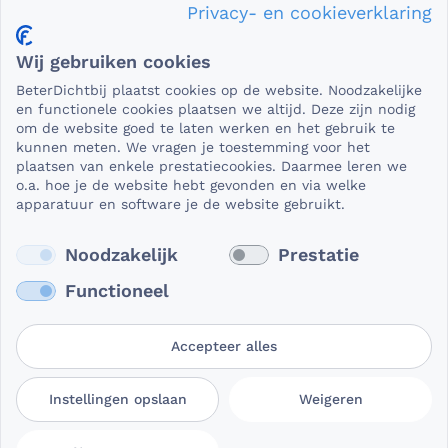
Privacy- en cookieverklaring
Privacy en veiligheid
Wij gebruiken cookies
Als het gaat om medische gegevens, dan is het natuurlijk
BeterDichtbij plaatst cookies op de website. Noodzakelijke
essentieel dat die beveiligd worden uitgewisseld. En dat
en functionele cookies plaatsen we altijd. Deze zijn nodig
die gegevens niet in verkeerde handen vallen. Daar kun je
om de website goed te laten werken en het gebruik te
kunnen meten. We vragen je toestemming voor het
op rekenen bij BeterDichtbij.
plaatsen van enkele prestatiecookies. Daarmee leren we
Lees verder
o.a. hoe je de website hebt gevonden en via welke
apparatuur en software je de website gebruikt.
Noodzakelijk
Prestatie
Functioneel
Accepteer alles
Gebruikersvoorwaarden
Privacy- en
Cookievoorkeuren
Instellingen opslaan
Weigeren
BeterDichtbij
cookieverklaring
aanpassen