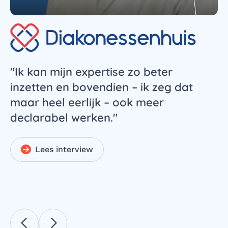
t,
"Ik kan mijn expertise zo beter
"
inzetten en bovendien – ik zeg dat
k
maar heel eerlijk – ook meer
d
declarabel werken."
b
ik
Lees interview