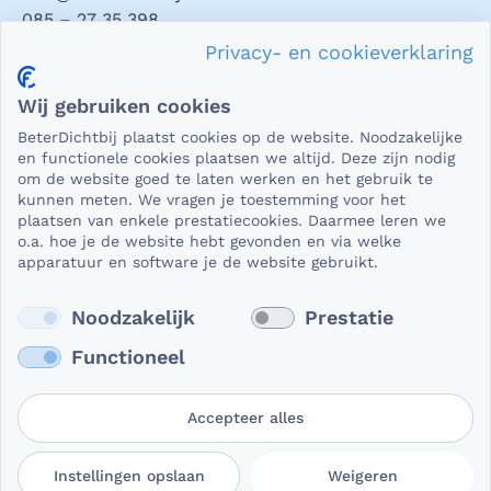
085 – 27 35 398
Privacy- en cookieverklaring
Privacy en veiligheid
Wij gebruiken cookies
Als het gaat om medische gegevens, dan is het natuurlijk
BeterDichtbij plaatst cookies op de website. Noodzakelijke
essentieel dat die beveiligd worden uitgewisseld. En dat
en functionele cookies plaatsen we altijd. Deze zijn nodig
die gegevens niet in verkeerde handen vallen. Daar kun je
om de website goed te laten werken en het gebruik te
kunnen meten. We vragen je toestemming voor het
op rekenen bij BeterDichtbij.
plaatsen van enkele prestatiecookies. Daarmee leren we
Lees verder
o.a. hoe je de website hebt gevonden en via welke
apparatuur en software je de website gebruikt.
Noodzakelijk
Prestatie
Functioneel
Accepteer alles
Gebruikersvoorwaarden
Privacy- en
Cookievoorkeuren
Instellingen opslaan
Weigeren