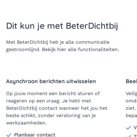
Dit kun je met BeterDichtbij
Met BeterDichtbij heb je alle communicatie
gestroomlijnd. Bekijk hier alle functionaliteiten.
Asynchroon berichten uitwisselen
Bee
Op jouw moment een bericht sturen of
Veil
reageren op een vraag. Je hebt met
omda
BeterDichtbij contact wanneer het jou het
ziet.
beste schikt, zonder verstoring van je
bepa
werkzaamheden.
V
Planbaar contact
Z