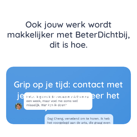
Ook jouw werk wordt
makkelijker met BeterDichtbij,
dit is hoe.
Grip op je tijd: contact met
je patiënten wanneer het
jou uitkomt