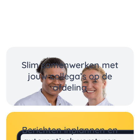
Ook beeldbellen met je
patiënten
Slim samenwerken met
jouw collega’s op de
afdeling
Berichten inplannen en