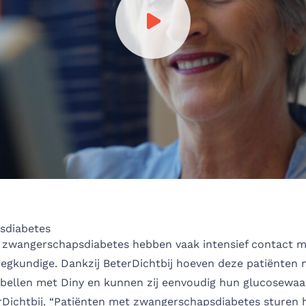
Speel video af
sdiabetes
 zwangerschapsdiabetes hebben vaak intensief contact 
eegkundige. Dankzij BeterDichtbij hoeven deze patiënten 
e bellen met Diny en kunnen zij eenvoudig hun glucosewa
erDichtbij. “Patiënten met zwangerschapsdiabetes sturen 