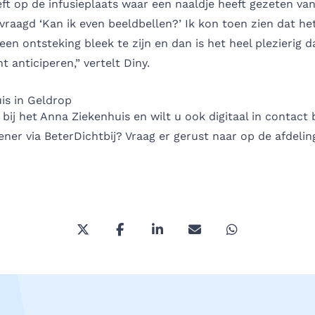
ft op de infusieplaats waar een naaldje heeft gezeten va
vraagd ‘Kan ik even beeldbellen?’ Ik kon toen zien dat he
een ontsteking bleek te zijn en dan is het heel plezierig d
 anticiperen,” vertelt Diny.
is in Geldrop
 bij het
Anna Ziekenhuis
en wilt u ook digitaal in contact
ener via BeterDichtbij? Vraag er gerust naar op de afdelin
Deel deze pagina via Twitter/X
Deel deze pagina op Facebook
Deel deze pagina op Link
Deel deze pagina vi
Deel deze pa