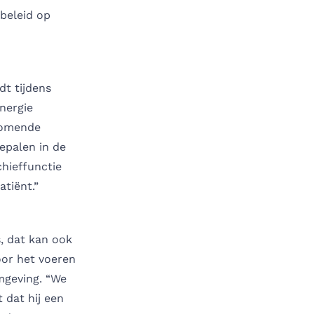
beleid op
dt tijdens
nergie
nkomende
epalen in de
hieffunctie
tiënt.”
s, dat kan ook
door het voeren
mgeving. “We
 dat hij een