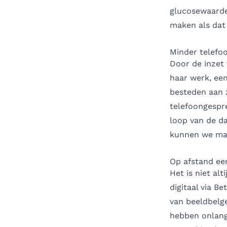
glucosewaarde
maken als dat 
Minder telefo
Door de inzet 
haar werk, een
besteden aan 
telefoongespr
loop van de d
kunnen we makk
Op afstand een
Het is niet al
digitaal via B
van beeldbelg
hebben onlang