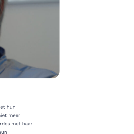
met hun
niet meer
ardes met haar
hun