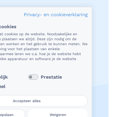
Privacy- en cookieverklaring
cookies
acy en veiligheid
tst cookies op de website. Noodzakelijke en
s plaatsen we altijd. Deze zijn nodig om de
het gaat om medische gegevens, dan
aten werken en het gebruik te kunnen meten. We
t natuurlijk essentieel dat die
ing voor het plaatsen van enkele
Daarmee leren we o.a. hoe je de website hebt
ligd worden uitgewisseld. En dat die
lke apparatuur en software je de website
ens niet in verkeerde handen vallen.
kun je op rekenen bij BeterDichtbij.
 verder
lijk
Prestatie
eel
Accepteer alles
 opslaan
Weigeren