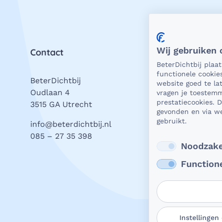
Wij gebruiken 
Contact
Priv
BeterDichtbij plaa
functionele cookie
BeterDichtbij
Als 
website goed te l
Oudlaan 4
is he
vragen je toestemm
prestatiecookies. 
3515 GA Utrecht
bevei
gevonden en via we
gegev
gebruikt.
info@beterdichtbij.nl
Daar 
085 – 27 35 398
Lees
Noodzake
Function
Instellingen