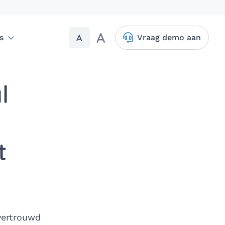
A
A
s
Vraag demo aan
l
t
 vertrouwd