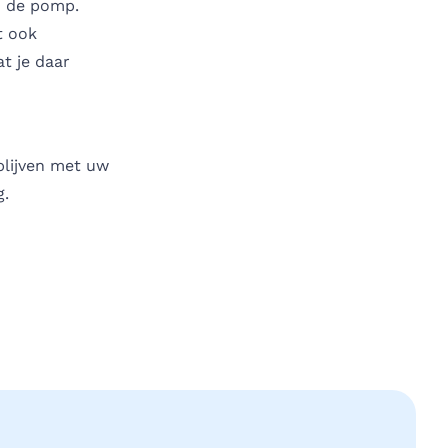
n de pomp.
t ook
at je daar
 blijven met uw
g.
edIn
a e-mail
gina via WhatsApp