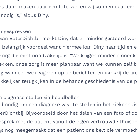
s door, maken daar een foto van en wij kunnen daar een 
nodig is,” aldus Diny.
ongesprekken
van BeterDichtbij merkt Diny dat zij minder gestoord wor
 belangrijk voordeel want hiermee kan Diny haar tijd en e
zorg die echt noodzakelijk is. “We krijgen minder binne
ekken, onze zorg is meer planbaar want we kunnen zelf b
ag wanneer we reageren op de berichten en dankzij de arc
elijker terugkijken in de behandelgeschiedenis van de pa
 diagnose stellen via beeldbellen
tijd nodig om een diagnose vast te stellen in het ziekenhui
eterDichtbij. Bijvoorbeeld door het delen van een foto of 
esprek met de patiënt vanuit de eigen vertrouwde thuiso
s nog meegemaakt dat een patiënt ons belt die vermoedt