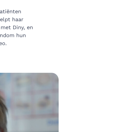
patiënten
helpt haar
 met Diny, en
rondom hun
eo.