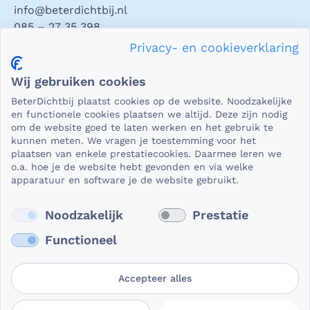
info@beterdichtbij.nl
085 – 27 35 398
Privacy- en cookieverklaring
Privacy en veiligheid
Wij gebruiken cookies
Als het gaat om medische gegevens, dan is het natuurlijk
BeterDichtbij plaatst cookies op de website. Noodzakelijke
essentieel dat die beveiligd worden uitgewisseld. En dat
en functionele cookies plaatsen we altijd. Deze zijn nodig
die gegevens niet in verkeerde handen vallen. Daar kun je
om de website goed te laten werken en het gebruik te
kunnen meten. We vragen je toestemming voor het
op rekenen bij BeterDichtbij.
plaatsen van enkele prestatiecookies. Daarmee leren we
Lees verder
o.a. hoe je de website hebt gevonden en via welke
apparatuur en software je de website gebruikt.
Noodzakelijk
Prestatie
Functioneel
Accepteer alles
Gebruikersvoorwaarden
Privacy- en
Cookievoorkeuren