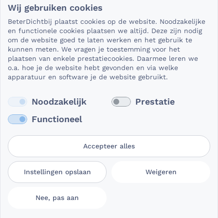
Wij gebruiken cookies
Als het gaat om medische gegevens, dan is het natuurlijk
BeterDichtbij plaatst cookies op de website. Noodzakelijke
essentieel dat die beveiligd worden uitgewisseld. En dat
en functionele cookies plaatsen we altijd. Deze zijn nodig
die gegevens niet in verkeerde handen vallen. Daar kun je
om de website goed te laten werken en het gebruik te
kunnen meten. We vragen je toestemming voor het
op rekenen bij BeterDichtbij.
plaatsen van enkele prestatiecookies. Daarmee leren we
Lees verder
o.a. hoe je de website hebt gevonden en via welke
apparatuur en software je de website gebruikt.
Noodzakelijk
Prestatie
Functioneel
Accepteer alles
Gebruikersvoorwaarden
Privacy- en
Cookievoorkeuren
Instellingen opslaan
Weigeren
BeterDichtbij
cookieverklaring
aanpassen
Nee, pas aan
© 2026 BeterDichtbij Professional