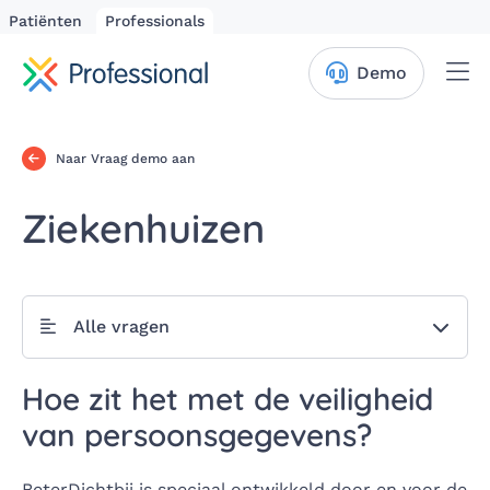
Patiënten
Professionals
Me
Demo
Naar Vraag demo aan
Ziekenhuizen
Alle vragen
Hoe zit het met de veiligheid
van persoonsgegevens?
BeterDichtbij is speciaal ontwikkeld door en voor de