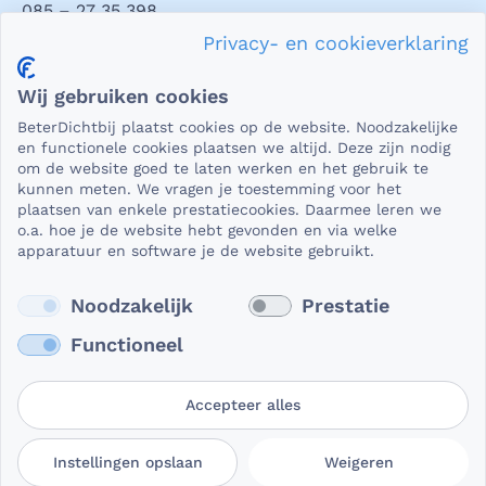
085 – 27 35 398
Privacy- en cookieverklaring
Privacy en veiligheid
Wij gebruiken cookies
Als het gaat om medische gegevens, dan is het natuurlijk
BeterDichtbij plaatst cookies op de website. Noodzakelijke
essentieel dat die beveiligd worden uitgewisseld. En dat
en functionele cookies plaatsen we altijd. Deze zijn nodig
die gegevens niet in verkeerde handen vallen. Daar kun je
om de website goed te laten werken en het gebruik te
kunnen meten. We vragen je toestemming voor het
op rekenen bij BeterDichtbij.
plaatsen van enkele prestatiecookies. Daarmee leren we
Lees verder
o.a. hoe je de website hebt gevonden en via welke
apparatuur en software je de website gebruikt.
Noodzakelijk
Prestatie
Functioneel
Accepteer alles
Gebruikersvoorwaarden
Privacy- en
Cookievoorkeuren
Instellingen opslaan
Weigeren
BeterDichtbij
cookieverklaring
aanpassen