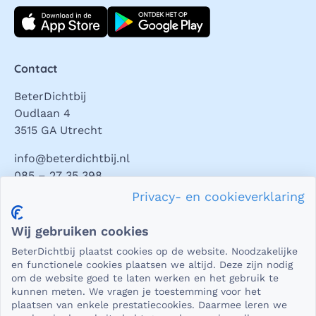
Download direct
Contact
BeterDichtbij
Oudlaan 4
3515 GA Utrecht
info@beterdichtbij.nl
085 – 27 35 398
Privacy- en cookieverklaring
Privacy en veiligheid
Wij gebruiken cookies
Als het gaat om medische gegevens, dan is het natuurlijk
BeterDichtbij plaatst cookies op de website. Noodzakelijke
essentieel dat die beveiligd worden uitgewisseld. En dat
en functionele cookies plaatsen we altijd. Deze zijn nodig
die gegevens niet in verkeerde handen vallen. Daar kun je
om de website goed te laten werken en het gebruik te
kunnen meten. We vragen je toestemming voor het
op rekenen bij BeterDichtbij.
plaatsen van enkele prestatiecookies. Daarmee leren we