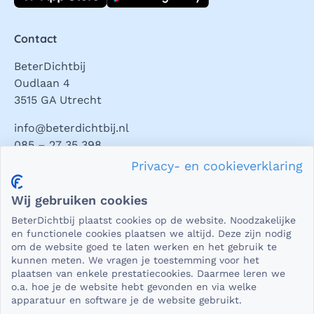
Contact
BeterDichtbij
Oudlaan 4
3515 GA Utrecht
info@beterdichtbij.nl
085 – 27 35 398
Privacy- en cookieverklaring
Privacy en veiligheid
Wij gebruiken cookies
Als het gaat om medische gegevens, dan is het natuurlijk
BeterDichtbij plaatst cookies op de website. Noodzakelijke
essentieel dat die beveiligd worden uitgewisseld. En dat
en functionele cookies plaatsen we altijd. Deze zijn nodig
die gegevens niet in verkeerde handen vallen. Daar kun je
om de website goed te laten werken en het gebruik te
kunnen meten. We vragen je toestemming voor het
op rekenen bij BeterDichtbij.
plaatsen van enkele prestatiecookies. Daarmee leren we
Lees verder
o.a. hoe je de website hebt gevonden en via welke
apparatuur en software je de website gebruikt.