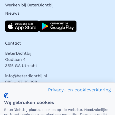
Werken bij BeterDichtbij
Nieuws
Download direct
Contact
BeterDichtbij
Oudlaan 4
3515 GA Utrecht
info@beterdichtbij.nl
085 – 27 35 398
Privacy- en cookieverklaring
Privacy en veiligheid
Wij gebruiken cookies
Als het gaat om medische gegevens, dan is het natuurlijk
BeterDichtbij plaatst cookies op de website. Noodzakelijke
essentieel dat die beveiligd worden uitgewisseld. En dat
en functionele cookies plaatsen we altijd. Deze zijn nodig