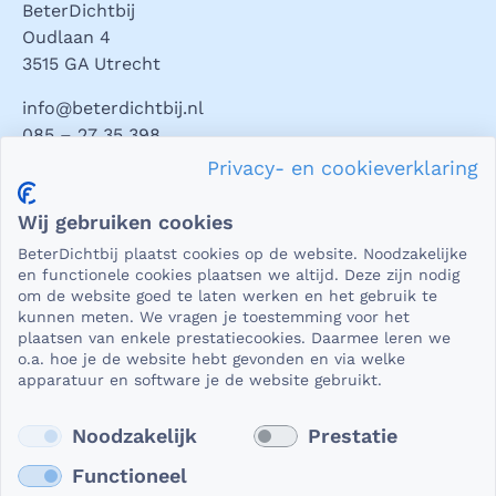
BeterDichtbij
Oudlaan 4
3515 GA Utrecht
info@beterdichtbij.nl
085 – 27 35 398
Privacy- en cookieverklaring
Privacy en veiligheid
Wij gebruiken cookies
Als het gaat om medische gegevens, dan is het natuurlijk
BeterDichtbij plaatst cookies op de website. Noodzakelijke
essentieel dat die beveiligd worden uitgewisseld. En dat
en functionele cookies plaatsen we altijd. Deze zijn nodig
die gegevens niet in verkeerde handen vallen. Daar kun je
om de website goed te laten werken en het gebruik te
kunnen meten. We vragen je toestemming voor het
op rekenen bij BeterDichtbij.
plaatsen van enkele prestatiecookies. Daarmee leren we
Lees verder
o.a. hoe je de website hebt gevonden en via welke
apparatuur en software je de website gebruikt.
Noodzakelijk
Prestatie
Functioneel