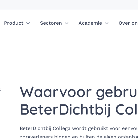
Product
Sectoren
Academie
Over on
Waarvoor gebrui
k
BeterDichtbij Co
BeterDichtbij Collega wordt gebruikt voor eenv
zorgverleners binnen en buiten de eigen organisa