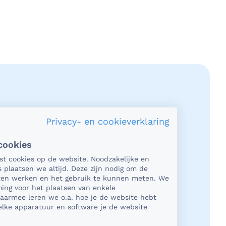
Privacy- en cookieverklaring
cookies
acy en veiligheid
tst cookies op de website. Noodzakelijke en
s plaatsen we altijd. Deze zijn nodig om de
het gaat om medische gegevens, dan
aten werken en het gebruik te kunnen meten. We
t natuurlijk essentieel dat die
ing voor het plaatsen van enkele
Daarmee leren we o.a. hoe je de website hebt
ligd worden uitgewisseld. En dat die
lke apparatuur en software je de website
ens niet in verkeerde handen vallen.
kun je op rekenen bij BeterDichtbij.