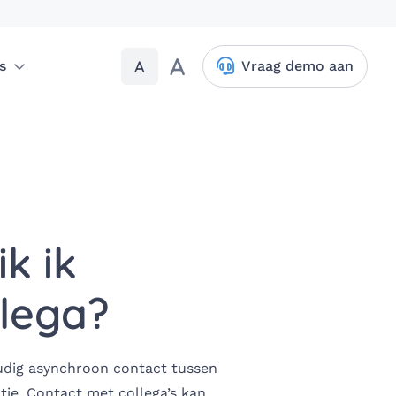
A
A
s
Vraag demo aan
k ik
llega?
oudig asynchroon contact tussen
tie. Contact met collega’s kan