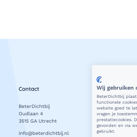
Wij gebruiken 
Contact
Priv
BeterDichtbij plaa
functionele cookie
BeterDichtbij
Als 
website goed te l
Oudlaan 4
is he
vragen je toestemm
prestatiecookies. 
3515 GA Utrecht
bevei
gevonden en via we
gegev
gebruikt.
info@beterdichtbij.nl
Daar 