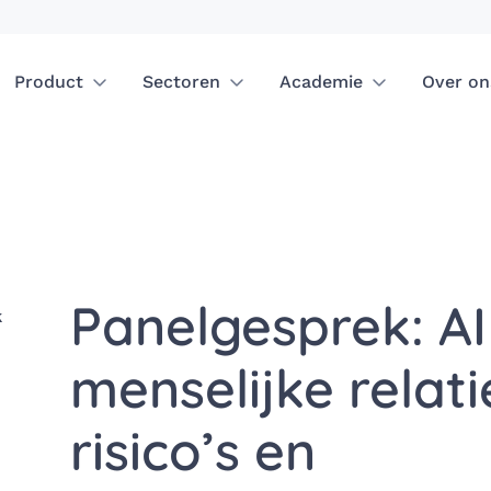
Product
Sectoren
Academie
Over on
Panelgesprek: AI
k
menselijke relati
risico’s en