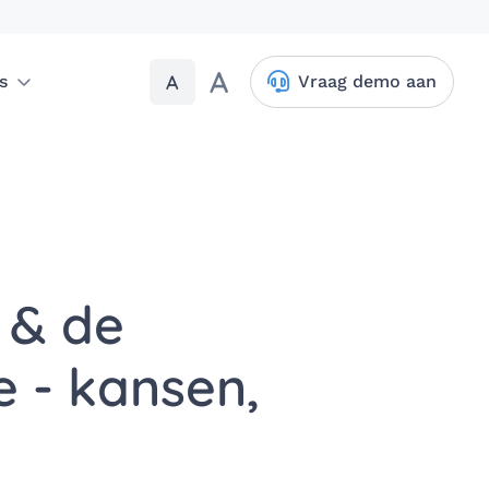
A
A
s
Vraag demo aan
 & de
e - kansen,