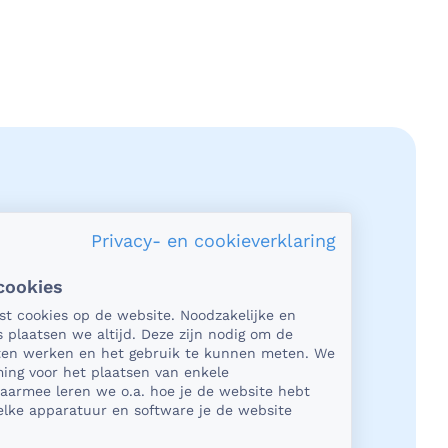
Privacy- en cookieverklaring
cookies
acy en veiligheid
tst cookies op de website. Noodzakelijke en
s plaatsen we altijd. Deze zijn nodig om de
het gaat om medische gegevens, dan
aten werken en het gebruik te kunnen meten. We
t natuurlijk essentieel dat die
ing voor het plaatsen van enkele
Daarmee leren we o.a. hoe je de website hebt
ligd worden uitgewisseld. En dat die
lke apparatuur en software je de website
ens niet in verkeerde handen vallen.
kun je op rekenen bij BeterDichtbij.