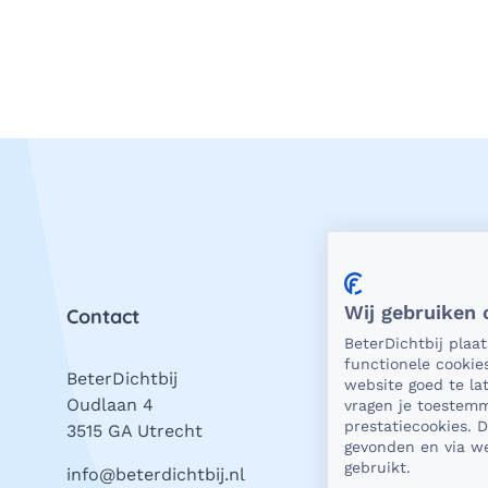
Wij gebruiken 
Contact
Priv
BeterDichtbij plaa
functionele cookie
BeterDichtbij
Als 
website goed te l
Oudlaan 4
is he
vragen je toestemm
prestatiecookies. 
3515 GA Utrecht
bevei
gevonden en via we
gegev
gebruikt.
info@beterdichtbij.nl
Daar 