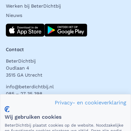
Werken bij BeterDichtbij
Nieuws
Download direct
Contact
BeterDichtbij
Oudlaan 4
3515 GA Utrecht
info@beterdichtbij.nl
085 – 27 35 398
Privacy- en cookieverklaring
Privacy en veiligheid
Wij gebruiken cookies
Als het gaat om medische gegevens, dan is het natuurlijk
BeterDichtbij plaatst cookies op de website. Noodzakelijke
essentieel dat die beveiligd worden uitgewisseld. En dat
en functionele cookies plaatsen we altijd. Deze zijn nodig