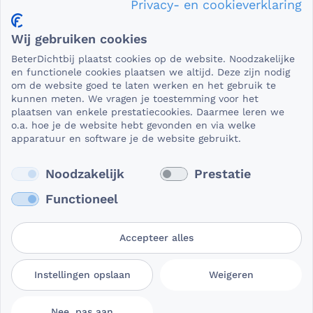
Privacy- en cookieverklaring
Privacy en veiligheid
Wij gebruiken cookies
Als het gaat om medische gegevens, dan is het natuurlijk
BeterDichtbij plaatst cookies op de website. Noodzakelijke
essentieel dat die beveiligd worden uitgewisseld. En dat
en functionele cookies plaatsen we altijd. Deze zijn nodig
die gegevens niet in verkeerde handen vallen. Daar kun je
om de website goed te laten werken en het gebruik te
kunnen meten. We vragen je toestemming voor het
op rekenen bij BeterDichtbij.
plaatsen van enkele prestatiecookies. Daarmee leren we
Lees verder
o.a. hoe je de website hebt gevonden en via welke
apparatuur en software je de website gebruikt.
Noodzakelijk
Prestatie
Functioneel
Accepteer alles
Gebruikersvoorwaarden
Privacy- en
Cookievoorkeuren
Instellingen opslaan
Weigeren
BeterDichtbij
cookieverklaring
aanpassen
Nee, pas aan