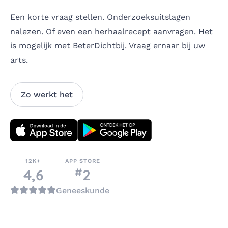
Een korte vraag stellen. Onderzoeksuitslagen
nalezen. Of even een herhaalrecept aanvragen. Het
is mogelijk met BeterDichtbij. Vraag ernaar bij uw
arts.
Zo werkt het
Download direct
12K+
APP STORE
#
nummer
4,6
2
in de categorie
Geneeskunde