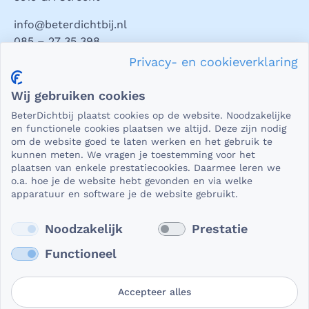
info@beterdichtbij.nl
085 – 27 35 398
Privacy- en cookieverklaring
Privacy en veiligheid
Wij gebruiken cookies
Als het gaat om medische gegevens, dan is het natuurlijk
BeterDichtbij plaatst cookies op de website. Noodzakelijke
essentieel dat die beveiligd worden uitgewisseld. En dat
en functionele cookies plaatsen we altijd. Deze zijn nodig
die gegevens niet in verkeerde handen vallen. Daar kun je
om de website goed te laten werken en het gebruik te
kunnen meten. We vragen je toestemming voor het
op rekenen bij BeterDichtbij.
plaatsen van enkele prestatiecookies. Daarmee leren we
Lees verder
o.a. hoe je de website hebt gevonden en via welke
apparatuur en software je de website gebruikt.
Noodzakelijk
Prestatie
Functioneel
Accepteer alles