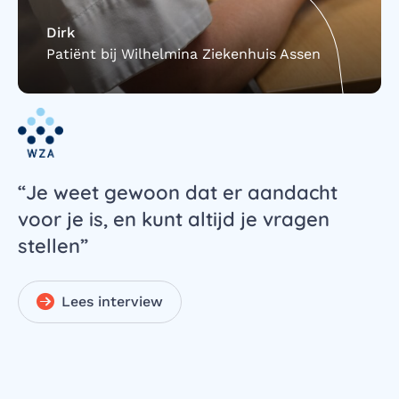
Dirk
Patiënt bij Wilhelmina Ziekenhuis Assen
“Je weet gewoon dat er aandacht
"
voor je is, en kunt altijd je vragen
l
stellen”
d
k
s
Lees interview
i