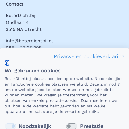
Contact
BeterDichtbij
Oudlaan 4
3515 GA Utrecht
info@beterdichtbij.nl
085 – 27 35 398
Privacy- en cookieverklaring
Privacy en veiligheid
Wij gebruiken cookies
Als het gaat om medische gegevens, dan is het natuurlijk
BeterDichtbij plaatst cookies op de website. Noodzakelijke
essentieel dat die beveiligd worden uitgewisseld. En dat
en functionele cookies plaatsen we altijd. Deze zijn nodig
die gegevens niet in verkeerde handen vallen. Daar kun je
om de website goed te laten werken en het gebruik te
kunnen meten. We vragen je toestemming voor het
op rekenen bij BeterDichtbij.
plaatsen van enkele prestatiecookies. Daarmee leren we
Lees verder
o.a. hoe je de website hebt gevonden en via welke
apparatuur en software je de website gebruikt.
Noodzakelijk
Prestatie