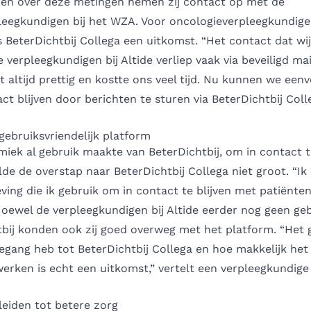
den over deze metingen nemen zij contact op met de
leegkundigen bij het WZA. Voor oncologieverpleegkundig
s BeterDichtbij Collega een uitkomst. “Het contact dat wi
verpleegkundigen bij Altide verliep vaak via beveiligd mai
t altijd prettig en kostte ons veel tijd. Nu kunnen we een
act blijven door berichten te sturen via BeterDichtbij Coll
ebruiksvriendelijk platform
ek al gebruik maakte van BeterDichtbij, om in contact t
lde de overstap naar BeterDichtbij Collega niet groot. “Ik
ing die ik gebruik om in contact te blijven met patiënten
 Hoewel de verpleegkundigen bij Altide eerder nog geen g
tbij konden ook zij goed overweg met het platform. “Het
gang heb tot BeterDichtbij Collega en hoe makkelijk het z
rken is echt een uitkomst,” vertelt een verpleegkundige b
 leiden tot betere zorg