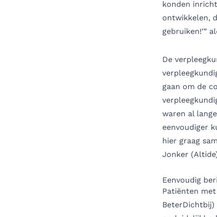
konden inrich
ontwikkelen, d
gebruiken!’” a
De verpleegku
verpleegkundi
gaan om de com
verpleegkundi
waren al lange
eenvoudiger k
hier graag sa
Jonker (Altide)
Eenvoudig ber
Patiënten met
BeterDichtbij)