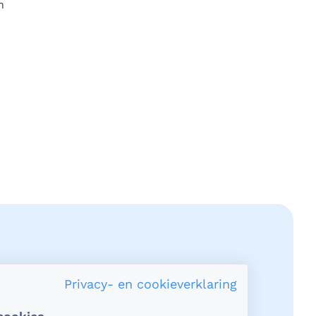
n
edIn
a e-mail
gina via WhatsApp
Privacy- en cookieverklaring