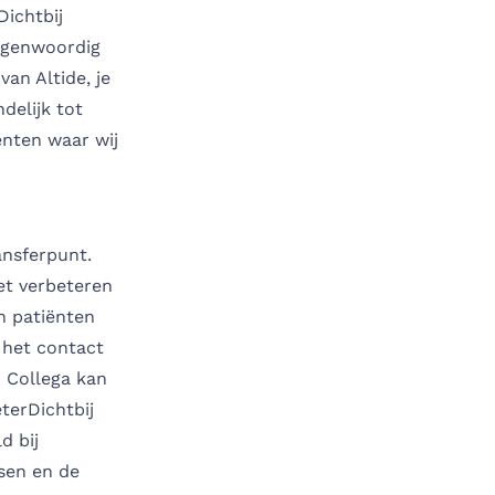
ichtbij
Tegenwoordig
an Altide, je
delijk tot
ënten waar wij
ansferpunt.
et verbeteren
n patiënten
 het contact
j Collega kan
terDichtbij
d bij
sen en de