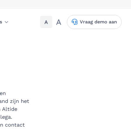
A
A
s
Vraag demo aan
 en
and zijn het
 Altide
lega.
in contact