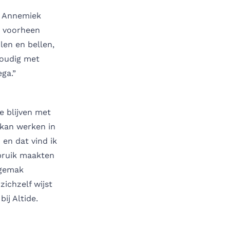
e Annemiek
j voorheen
len en bellen,
voudig met
ega.”
e blijven met
 kan werken in
 en dat vind ik
ebruik maakten
 gemak
ichzelf wijst
ij Altide.