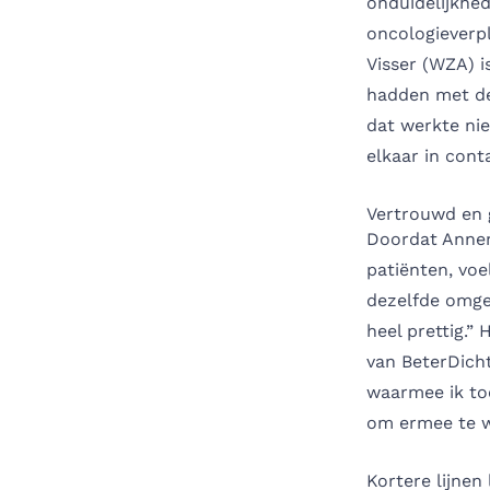
onduidelijkhe
oncologieverp
Visser (WZA) i
hadden met de 
dat werkte nie
elkaar in cont
Vertrouwd en g
Doordat Annemi
patiënten, voe
dezelfde omgev
heel prettig.”
van BeterDich
waarmee ik toe
om ermee te we
Kortere lijnen