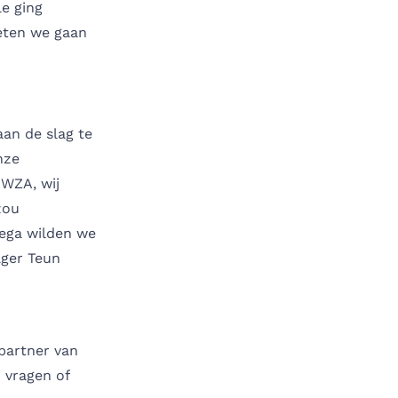
e ging
oeten we gaan
an de slag te
nze
 WZA, wij
zou
lega wilden we
ager Teun
partner van
j vragen of