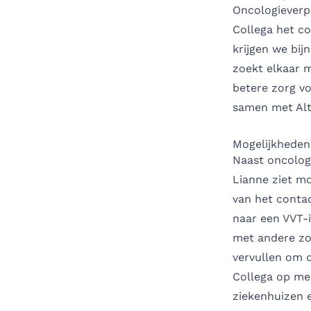
Oncologieverp
Collega het co
krijgen we bij
zoekt elkaar m
betere zorg vo
samen met Alti
Mogelijkheden
Naast oncologi
Lianne ziet m
van het contac
naar een VVT-i
met andere zor
vervullen om d
Collega op mee
ziekenhuizen 