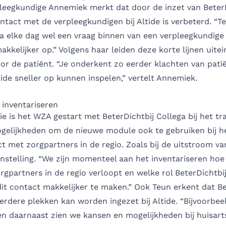
leegkundige Annemiek merkt dat door de inzet van BeterD
ntact met de verpleegkundigen bij Altide is verbeterd. “
na elke dag wel een vraag binnen van een verpleegkundige v
akkelijker op.” Volgens haar leiden deze korte lijnen uitein
or de patiënt. “Je onderkent zo eerder klachten van pati
de sneller op kunnen inspelen,” vertelt Annemiek.
 inventariseren
e is het WZA gestart met BeterDichtbij Collega bij het tr
ogelijkheden om de nieuwe module ook te gebruiken bij h
t met zorgpartners in de regio. Zoals bij de uitstroom va
nstelling. “We zijn momenteel aan het inventariseren hoe
gpartners in de regio verloopt en welke rol BeterDichtbi
it contact makkelijker te maken.” Ook Teun erkent dat Be
rdere plekken kan worden ingezet bij Altide. “Bijvoorbeel
en daarnaast zien we kansen en mogelijkheden bij huisart