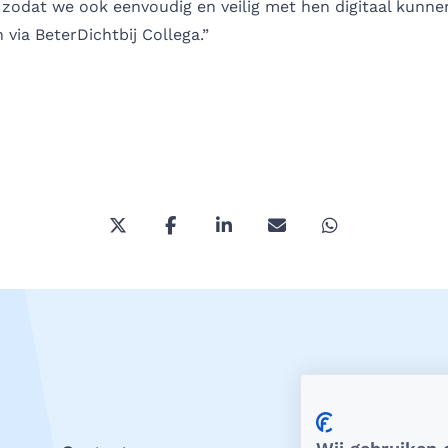
 zodat we ook eenvoudig en veilig met hen digitaal kunne
via BeterDichtbij Collega.”
Deel deze pagina via Twitter/X
Deel deze pagina op Facebook
Deel deze pagina op Link
Deel deze pagina vi
Deel deze pa