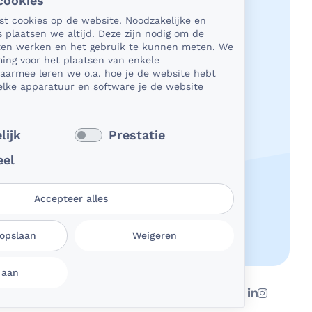
cookies
acy en veiligheid
tst cookies op de website. Noodzakelijke en
s plaatsen we altijd. Deze zijn nodig om de
het gaat om medische gegevens, dan
aten werken en het gebruik te kunnen meten. We
t natuurlijk essentieel dat die
ing voor het plaatsen van enkele
Daarmee leren we o.a. hoe je de website hebt
ligd worden uitgewisseld. En dat die
lke apparatuur en software je de website
ens niet in verkeerde handen vallen.
kun je op rekenen bij BeterDichtbij.
 verder
lijk
Prestatie
eel
Accepteer alles
 opslaan
Weigeren
 aan
rkeuren aanpassen