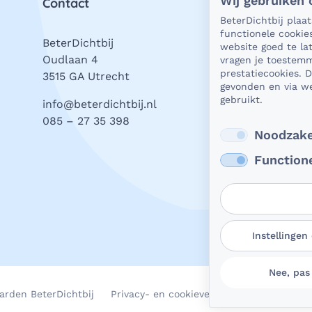
Wij gebruiken 
Contact
Priv
BeterDichtbij plaa
functionele cookie
BeterDichtbij
Als 
website goed te l
Oudlaan 4
is he
vragen je toestemm
prestatiecookies. 
3515 GA Utrecht
bevei
gevonden en via we
gegev
gebruikt.
info@beterdichtbij.nl
Daar 
085 – 27 35 398
Lees
Noodzake
Function
Instellingen
Nee, pas
arden BeterDichtbij
Privacy- en cookieverklaring
Cookievoo