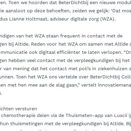
ten. Toen we hoorden dat BeterDichtbij een nieuwe modul
ie aansloot op deze behoeften, zeiden we gelijk: ‘Dat m
ldus Lianne Holtmaat, adviseur digitale zorg (WZA).
ndigen van het WZA staan frequent in contact met de
gen bij Altide. Reden voor het WZA om samen met Altide a
municatie ook digitaal efficiënter te laten verlopen. “O
gen hebben veel contact met de verpleegkundigen bij het
r van mening dat het contact met poli’s in ziekenhuizen 
unnen. Toen het WZA ons vertelde over BeterDichtbij Col
men met hen mee aan de slag gaan,” vertelt innovatieman
.
ichten versturen
 chemotherapie delen via de Thuismeten-app van Luscii (
 hun thuismetingen met de verpleegkundigen bij Altide. Bi