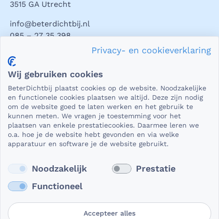
3515 GA Utrecht
info@beterdichtbij.nl
085 – 27 35 398
Privacy- en cookieverklaring
Privacy en veiligheid
Wij gebruiken cookies
Als het gaat om medische gegevens, dan is het natuurlijk
BeterDichtbij plaatst cookies op de website. Noodzakelijke
essentieel dat die beveiligd worden uitgewisseld. En dat
en functionele cookies plaatsen we altijd. Deze zijn nodig
die gegevens niet in verkeerde handen vallen. Daar kun je
om de website goed te laten werken en het gebruik te
kunnen meten. We vragen je toestemming voor het
op rekenen bij BeterDichtbij.
plaatsen van enkele prestatiecookies. Daarmee leren we
Lees verder
o.a. hoe je de website hebt gevonden en via welke
apparatuur en software je de website gebruikt.
Noodzakelijk
Prestatie
Functioneel
Accepteer alles