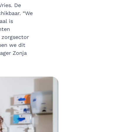
ries. De
chikbaar. “We
aal is
nten
e zorgsector
ben we dit
ager Zonja