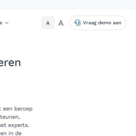
A
A
s
Vraag demo aan
eren
t een beroep
steunen,
et experts.
en in de