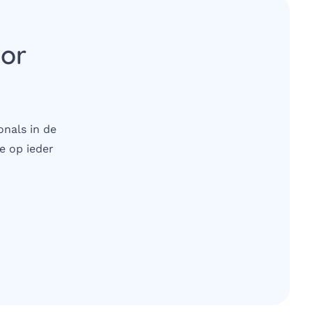
oor
onals in de
e op ieder