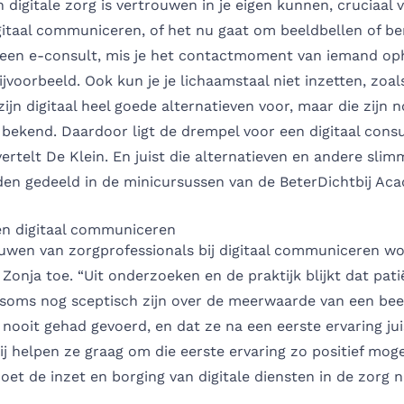
an digitale zorg is vertrouwen in je eigen kunnen, cruciaal 
igitaal communiceren, of het nu gaat om beeldbellen of be
f een e-consult, mis je het contactmoment van iemand oph
voorbeeld. Ook kun je je lichaamstaal niet inzetten, zoals
ijn digitaal heel goede alternatieven voor, maar die zijn no
 bekend. Daardoor ligt de drempel voor een digitaal cons
 vertelt De Klein. En juist die alternatieven en andere slim
den gedeeld in de minicursussen van de BeterDichtbij Aca
n digitaal communiceren
ouwen van zorgprofessionals bij digitaal communiceren w
t Zonja toe. “Uit onderzoeken en de praktijk blijkt dat pat
 soms nog sceptisch zijn over de meerwaarde van een bee
 nooit gehad gevoerd, en dat ze na een eerste ervaring jui
 Wij helpen ze graag om die eerste ervaring zo positief moge
oet de inzet en borging van digitale diensten in de zorg n