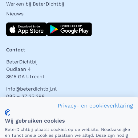
Werken bij BeterDichtbij
Nieuws
Download direct
Contact
BeterDichtbij
Oudlaan 4
3515 GA Utrecht
info@beterdichtbij.nl
085 – 27 35 398
Privacy- en cookieverklaring
Privacy en veiligheid
Wij gebruiken cookies
Als het gaat om medische gegevens, dan is het natuurlijk
BeterDichtbij plaatst cookies op de website. Noodzakelijke
essentieel dat die beveiligd worden uitgewisseld. En dat
en functionele cookies plaatsen we altijd. Deze zijn nodig