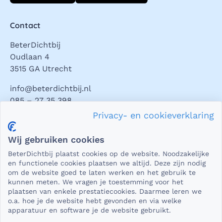
Contact
BeterDichtbij
Oudlaan 4
3515 GA Utrecht
info@beterdichtbij.nl
085 – 27 35 398
Privacy- en cookieverklaring
Privacy en veiligheid
Wij gebruiken cookies
Als het gaat om medische gegevens, dan is het natuurlijk
BeterDichtbij plaatst cookies op de website. Noodzakelijke
essentieel dat die beveiligd worden uitgewisseld. En dat
en functionele cookies plaatsen we altijd. Deze zijn nodig
die gegevens niet in verkeerde handen vallen. Daar kun je
om de website goed te laten werken en het gebruik te
kunnen meten. We vragen je toestemming voor het
op rekenen bij BeterDichtbij.
plaatsen van enkele prestatiecookies. Daarmee leren we
Lees verder
o.a. hoe je de website hebt gevonden en via welke
apparatuur en software je de website gebruikt.