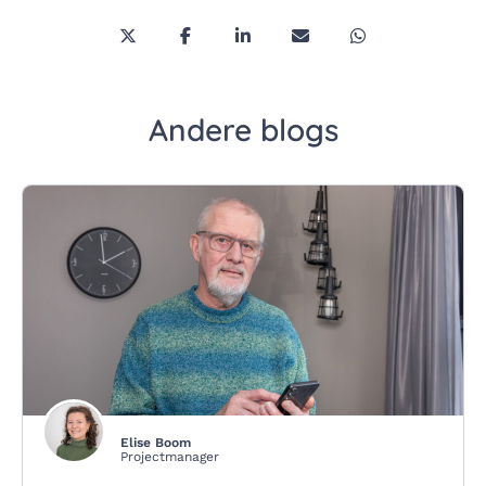
Deel deze pagina via Twitter/X
Deel deze pagina op Facebook
Deel deze pagina op LinkedI
Deel deze pagina via 
Deel deze pagi
Andere blogs
Elise Boom
Projectmanager