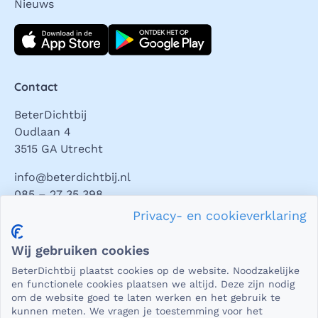
Nieuws
Download direct
Contact
BeterDichtbij
Oudlaan 4
3515 GA Utrecht
info@beterdichtbij.nl
085 – 27 35 398
Privacy- en cookieverklaring
Privacy en veiligheid
Wij gebruiken cookies
Als het gaat om medische gegevens, dan is het natuurlijk
BeterDichtbij plaatst cookies op de website. Noodzakelijke
essentieel dat die beveiligd worden uitgewisseld. En dat
en functionele cookies plaatsen we altijd. Deze zijn nodig
die gegevens niet in verkeerde handen vallen. Daar kun je
om de website goed te laten werken en het gebruik te
kunnen meten. We vragen je toestemming voor het
op rekenen bij BeterDichtbij.