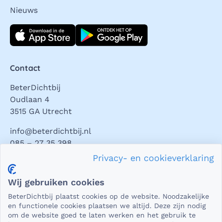
Nieuws
Download direct
Contact
BeterDichtbij
Oudlaan 4
3515 GA Utrecht
info@beterdichtbij.nl
085 – 27 35 398
Privacy- en cookieverklaring
Privacy en veiligheid
Wij gebruiken cookies
Als het gaat om medische gegevens, dan is het natuurlijk
BeterDichtbij plaatst cookies op de website. Noodzakelijke
essentieel dat die beveiligd worden uitgewisseld. En dat
en functionele cookies plaatsen we altijd. Deze zijn nodig
die gegevens niet in verkeerde handen vallen. Daar kun je
om de website goed te laten werken en het gebruik te