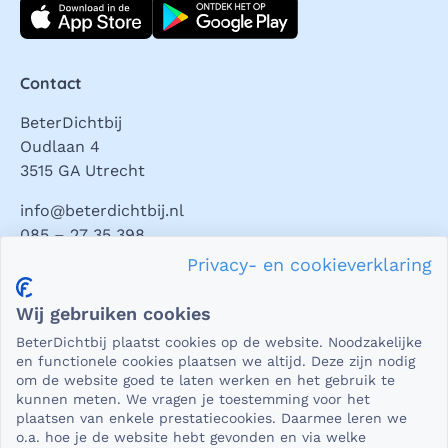
Download direct
Contact
BeterDichtbij
Oudlaan 4
3515 GA Utrecht
info@beterdichtbij.nl
085 – 27 35 398
Privacy- en cookieverklaring
Privacy en veiligheid
Wij gebruiken cookies
Als het gaat om medische gegevens, dan is het natuurlijk
BeterDichtbij plaatst cookies op de website. Noodzakelijke
essentieel dat die beveiligd worden uitgewisseld. En dat
en functionele cookies plaatsen we altijd. Deze zijn nodig
die gegevens niet in verkeerde handen vallen. Daar kun je
om de website goed te laten werken en het gebruik te
kunnen meten. We vragen je toestemming voor het
op rekenen bij BeterDichtbij.
plaatsen van enkele prestatiecookies. Daarmee leren we
Lees verder
o.a. hoe je de website hebt gevonden en via welke