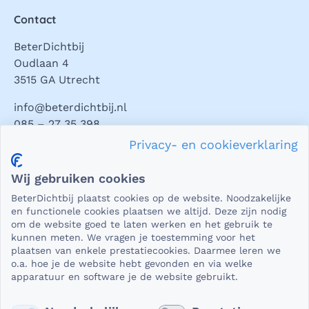
Contact
BeterDichtbij
Oudlaan 4
3515 GA Utrecht
info@beterdichtbij.nl
085 – 27 35 398
Privacy- en cookieverklaring
Privacy en veiligheid
Wij gebruiken cookies
Als het gaat om medische gegevens, dan is het natuurlijk
BeterDichtbij plaatst cookies op de website. Noodzakelijke
essentieel dat die beveiligd worden uitgewisseld. En dat
en functionele cookies plaatsen we altijd. Deze zijn nodig
die gegevens niet in verkeerde handen vallen. Daar kun je
om de website goed te laten werken en het gebruik te
kunnen meten. We vragen je toestemming voor het
op rekenen bij BeterDichtbij.
plaatsen van enkele prestatiecookies. Daarmee leren we
Lees verder
o.a. hoe je de website hebt gevonden en via welke
apparatuur en software je de website gebruikt.