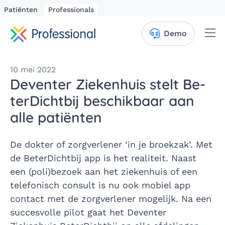
Patiënten
Professionals
Me
Demo
10 mei 2022
Deventer Ziekenhuis stelt Be­
ter­Dicht­bij be­schik­baar aan
alle pa­ti­ën­ten
De dokter of zorgverlener ‘in je broekzak’. Met
de BeterDichtbij app is het realiteit. Naast
een (poli)bezoek aan het ziekenhuis of een
telefonisch consult is nu ook mobiel app
contact met de zorgverlener mogelijk. Na een
succesvolle pilot gaat het Deventer