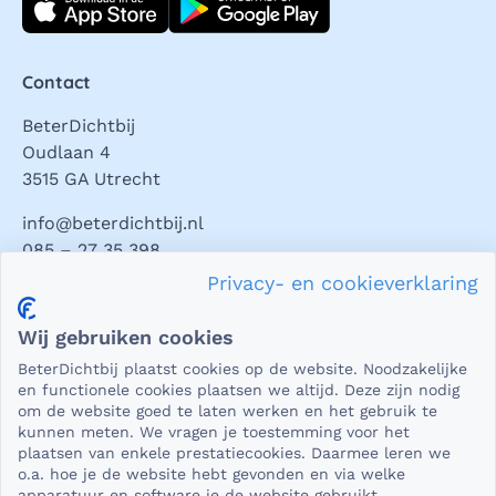
Contact
BeterDichtbij
Oudlaan 4
3515 GA Utrecht
info@beterdichtbij.nl
085 – 27 35 398
Privacy- en cookieverklaring
Privacy en veiligheid
Wij gebruiken cookies
Als het gaat om medische gegevens, dan is het natuurlijk
BeterDichtbij plaatst cookies op de website. Noodzakelijke
essentieel dat die beveiligd worden uitgewisseld. En dat
en functionele cookies plaatsen we altijd. Deze zijn nodig
die gegevens niet in verkeerde handen vallen. Daar kun je
om de website goed te laten werken en het gebruik te
kunnen meten. We vragen je toestemming voor het
op rekenen bij BeterDichtbij.
plaatsen van enkele prestatiecookies. Daarmee leren we
Lees verder
o.a. hoe je de website hebt gevonden en via welke
apparatuur en software je de website gebruikt.