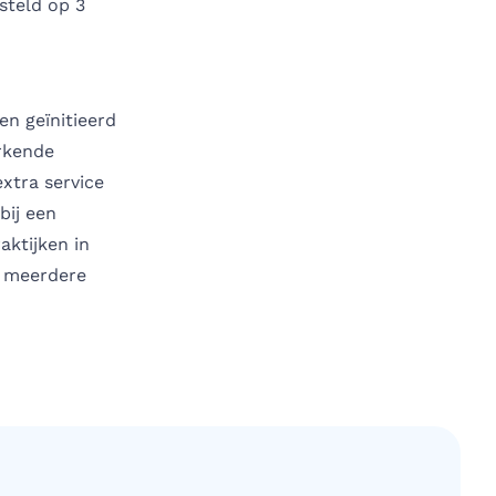
steld op 3
en geïnitieerd
erkende
xtra service
bij een
aktijken in
n meerdere