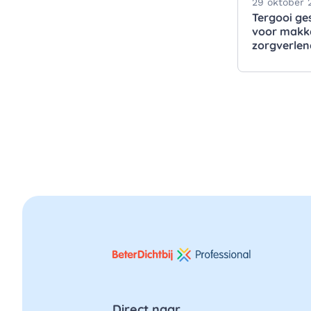
29 oktober 
Tergooi ge
voor makke
zorgverlen
Direct naar