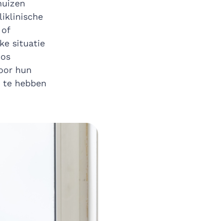
huizen
iklinische
 of
ke situatie
oos
voor hun
t te hebben