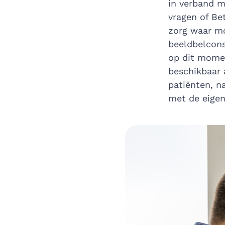
in verband m
vragen of Be
zorg waar mo
beeldbelcons
op dit momen
beschikbaar 
patiënten, n
met de eigen