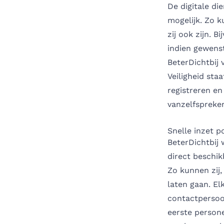
De digitale di
mogelijk. Zo k
zij ook zijn. B
indien gewenst
BeterDichtbij 
Veiligheid sta
registreren en 
vanzelfspreke
Snelle inzet p
BeterDichtbij 
direct beschik
Zo kunnen zij,
laten gaan. El
contactpersoon
eerste person