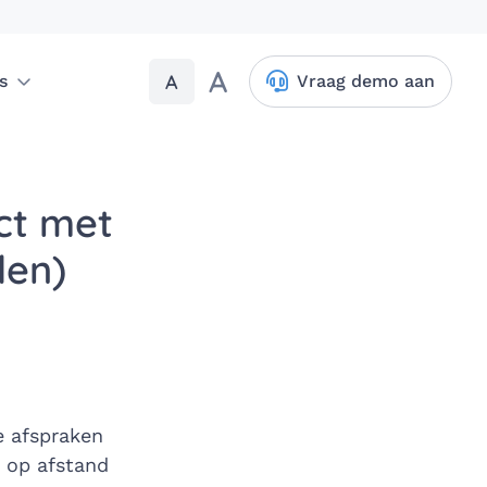
A
A
s
Vraag demo aan
act met
len)
e afspraken
g op afstand