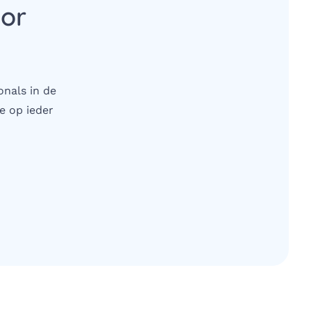
oor
onals in de
e op ieder