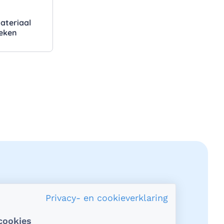
materiaal
heken
Privacy- en cookieverklaring
cookies
acy en veiligheid