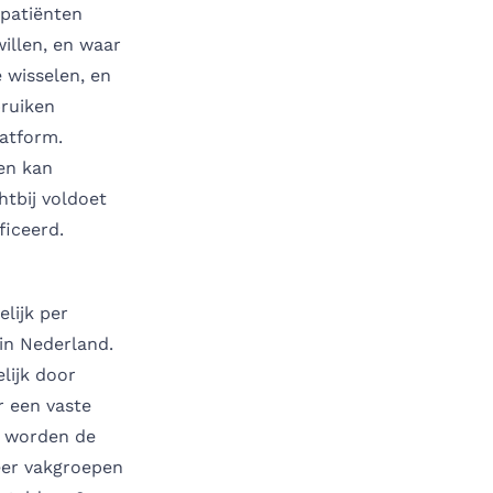
 patiënten
illen, en waar
e wisselen, en
bruiken
latform.
 en kan
chtbij voldoet
ficeerd.
elijk per
 in Nederland.
lijk door
r een vaste
ng worden de
eer vakgroepen