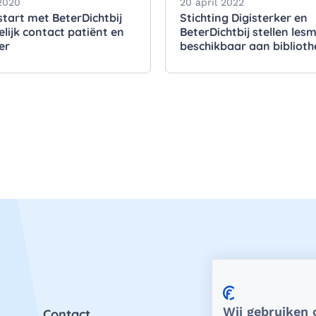
2020
20 april 2022
start met BeterDichtbij
Stichting Digisterker en
lijk contact patiënt en
BeterDichtbij stellen les
er
beschikbaar aan bibliot
Wij gebruiken 
Contact
Priv