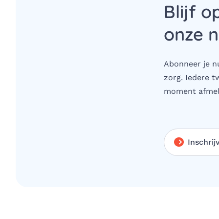
Blijf o
onze n
Abonneer je nu
zorg. Iedere t
moment afmel
Inschrij