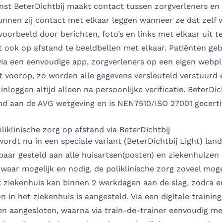
enst BeterDichtbij maakt contact tussen zorgverleners en
unnen zij contact met elkaar leggen wanneer ze dat zelf w
ijvoorbeeld door berichten, foto’s en links met elkaar uit t
 ook op afstand te beeldbellen met elkaar. Patiënten ge
via een eenvoudige app, zorgverleners op een eigen webp
at voorop, zo worden alle gegevens versleuteld verstuurd
inloggen altijd alleen na persoonlijke verificatie. BeterDi
nd aan de AVG wetgeving en is NEN7510/ISO 27001 gecerti
oliklinische zorg op afstand via BeterDichtbij
wordt nu in een speciale variant (BeterDichtbij Light) land
baar gesteld aan alle huisartsen(posten) en ziekenhuizen
 waar mogelijk en nodig, de poliklinische zorg zoveel moge
k ziekenhuis kan binnen 2 werkdagen aan de slag, zodra e
 in het ziekenhuis is aangesteld. Via een digitale traini
en aangesloten, waarna via train-de-trainer eenvoudig m