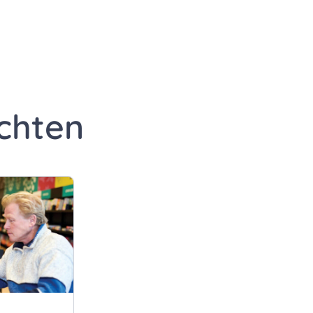
edIn
a e-mail
gina via WhatsApp
chten