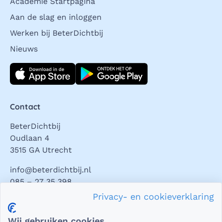
Academie Startpagina
Aan de slag en inloggen
Werken bij BeterDichtbij
Nieuws
Download direct
Contact
BeterDichtbij
Oudlaan 4
3515 GA Utrecht
info@beterdichtbij.nl
085 – 27 35 398
Privacy- en cookieverklaring
Privacy en veiligheid
Wij gebruiken cookies