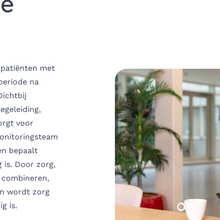
de
d patiënten met
 periode na
Dichtbij
egeleiding,
orgt voor
monitoringsteam
en bepaalt
 is. Door zorg,
 combineren,
en wordt zorg
g is.