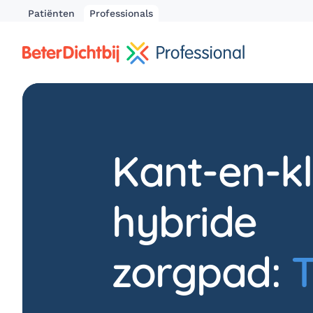
Patiënten
Professionals
Kant-en-k
hybride
zorgpad:
T