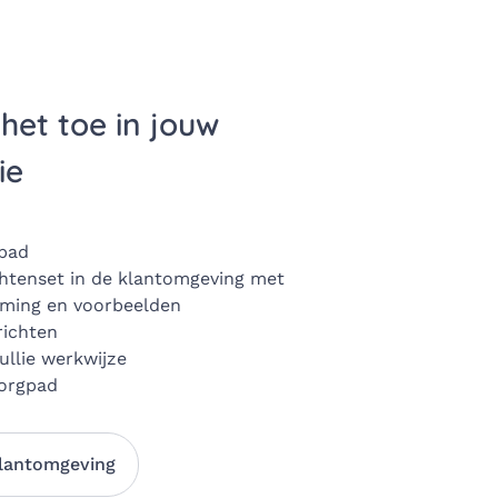
 het toe in jouw
ie
gpad
chtenset in de klantomgeving met
timing en voorbeelden
richten
jullie werkwijze
zorgpad
klantomgeving