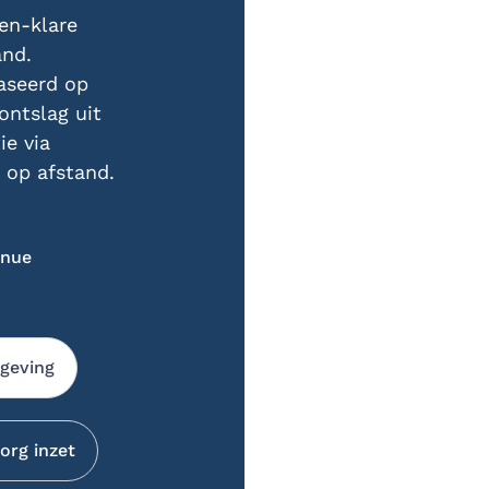
en-klare
and.
aseerd op
ontslag uit
e via
 op afstand.
inue
mgeving
org inzet