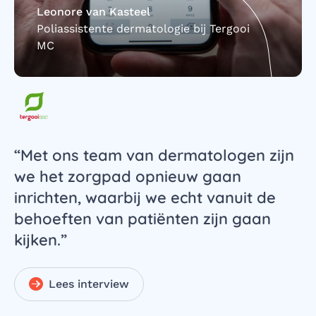
Leonore van Kasteel
Poliassistente dermatologie bij Tergooi
MC
“Met ons team van dermatologen zijn
"
te
we het zorgpad opnieuw gaan
n
s
inrichten, waarbij we echt vanuit de
c
en
behoeften van patiënten zijn gaan
o
kijken.”
h
g
Lees interview