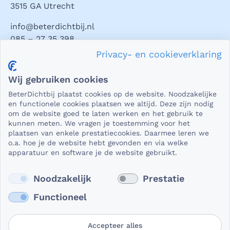
3515 GA Utrecht
info@beterdichtbij.nl
085 – 27 35 398
Privacy- en cookieverklaring
Privacy en veiligheid
Wij gebruiken cookies
Als het gaat om medische gegevens, dan is het natuurlijk
BeterDichtbij plaatst cookies op de website. Noodzakelijke
essentieel dat die beveiligd worden uitgewisseld. En dat
en functionele cookies plaatsen we altijd. Deze zijn nodig
die gegevens niet in verkeerde handen vallen. Daar kun je
om de website goed te laten werken en het gebruik te
kunnen meten. We vragen je toestemming voor het
op rekenen bij BeterDichtbij.
plaatsen van enkele prestatiecookies. Daarmee leren we
Lees verder
o.a. hoe je de website hebt gevonden en via welke
apparatuur en software je de website gebruikt.
Noodzakelijk
Prestatie
Functioneel
Accepteer alles