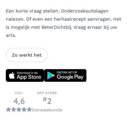
Een korte vraag stellen. Onderzoeksuitslagen
nalezen. Of even een herhaalrecept aanvragen. Het
is mogelijk met BeterDichtbij. Vraag ernaar bij uw
arts.
Zo werkt het
Download direct
12K+
APP STORE
#
nummer
4,6
2
in de categorie
Geneeskunde