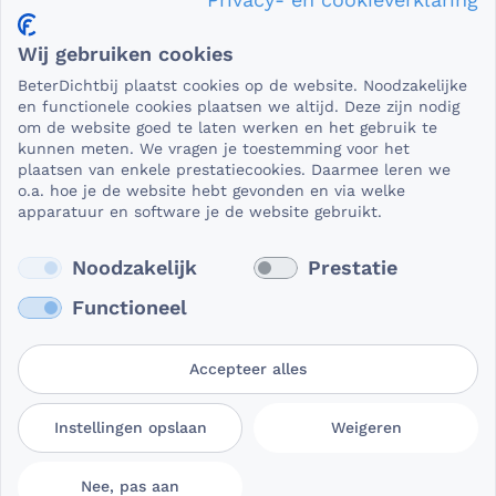
Privacy en veiligheid
Wij gebruiken cookies
Als het gaat om medische gegevens, dan is het natuurlijk
BeterDichtbij plaatst cookies op de website. Noodzakelijke
essentieel dat die beveiligd worden uitgewisseld. En dat
en functionele cookies plaatsen we altijd. Deze zijn nodig
die gegevens niet in verkeerde handen vallen. Daar kun je
om de website goed te laten werken en het gebruik te
kunnen meten. We vragen je toestemming voor het
op rekenen bij BeterDichtbij.
plaatsen van enkele prestatiecookies. Daarmee leren we
Lees verder
o.a. hoe je de website hebt gevonden en via welke
apparatuur en software je de website gebruikt.
Noodzakelijk
Prestatie
Functioneel
Accepteer alles
Gebruikersvoorwaarden
Privacy- en
Cookievoorkeuren
Instellingen opslaan
Weigeren
BeterDichtbij
cookieverklaring
aanpassen
Nee, pas aan