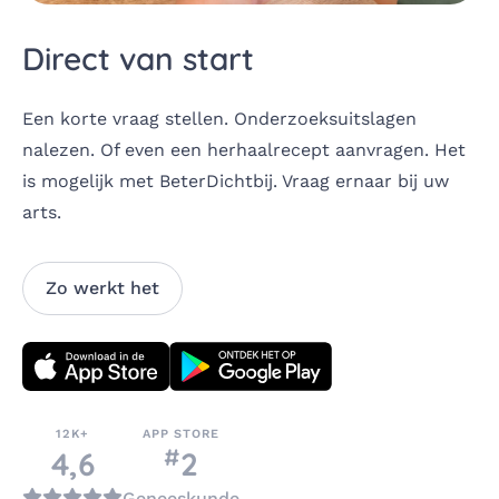
Direct van start
Een korte vraag stellen. Onderzoeksuitslagen
nalezen. Of even een herhaalrecept aanvragen. Het
is mogelijk met BeterDichtbij. Vraag ernaar bij uw
arts.
Zo werkt het
Download direct
12K+
APP STORE
#
nummer
4,6
2
in de categorie
Geneeskunde