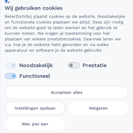
Privacy en veiligheid
Wij gebruiken cookies
Als het gaat om medische gegevens, dan is het natuurlijk
BeterDichtbij plaatst cookies op de website. Noodzakelijke
essentieel dat die beveiligd worden uitgewisseld. En dat
en functionele cookies plaatsen we altijd. Deze zijn nodig
die gegevens niet in verkeerde handen vallen. Daar kun je
om de website goed te laten werken en het gebruik te
kunnen meten. We vragen je toestemming voor het
op rekenen bij BeterDichtbij.
plaatsen van enkele prestatiecookies. Daarmee leren we
Lees verder
o.a. hoe je de website hebt gevonden en via welke
apparatuur en software je de website gebruikt.
Noodzakelijk
Prestatie
Functioneel
Accepteer alles
Gebruikersvoorwaarden
Privacy- en
Cookievoorkeuren
Instellingen opslaan
Weigeren
BeterDichtbij
cookieverklaring
aanpassen
Nee, pas aan
© 2026 BeterDichtbij Professional