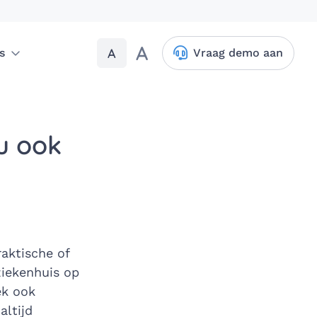
A
A
s
Vraag demo aan
u ook
aktische of
ziekenhuis op
ek ook
altijd