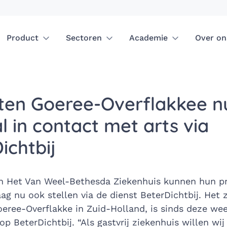
Product
Sectoren
Academie
Over on
ten Goeree-Overflakkee n
al in contact met arts via
ichtbij
n Het Van Weel-Bethesda Ziekenhuis kunnen hun pr
ag nu ook stellen via de dienst BeterDichtbij. Het 
oeree-Overflakke in Zuid-Holland, is sinds deze we
p BeterDichtbij. “Als gastvrij ziekenhuis willen wij 