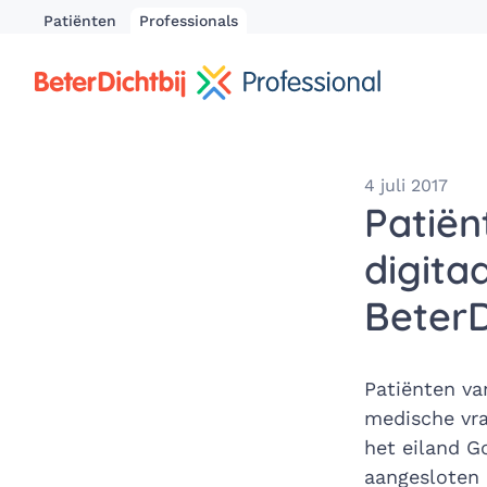
Patiënten
Professionals
4 juli 2017
Patiën
digita
BeterD
Patiënten va
medische vra
het eiland G
aangesloten o