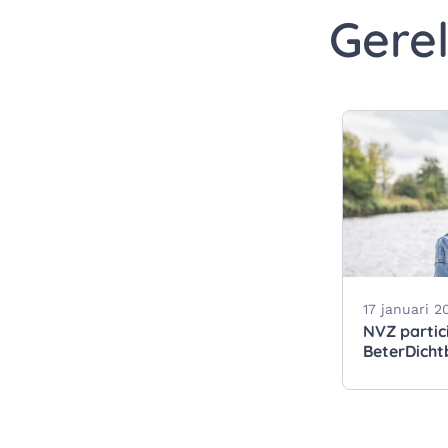
Gere
17 januari 2
NVZ partici
BeterDichtb