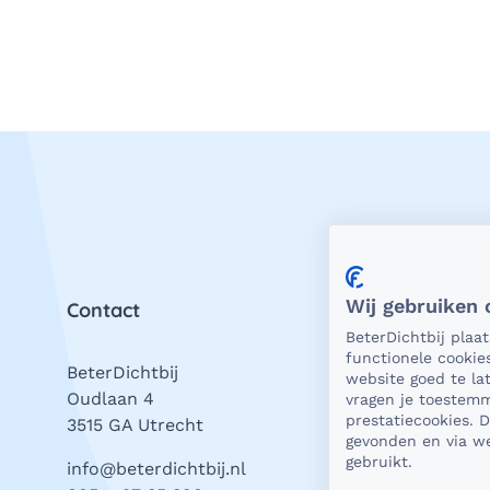
Wij gebruiken 
Contact
Priv
BeterDichtbij plaa
functionele cookie
BeterDichtbij
Als 
website goed te l
Oudlaan 4
is he
vragen je toestemm
prestatiecookies. 
3515 GA Utrecht
bevei
gevonden en via we
gegev
gebruikt.
info@beterdichtbij.nl
Daar 