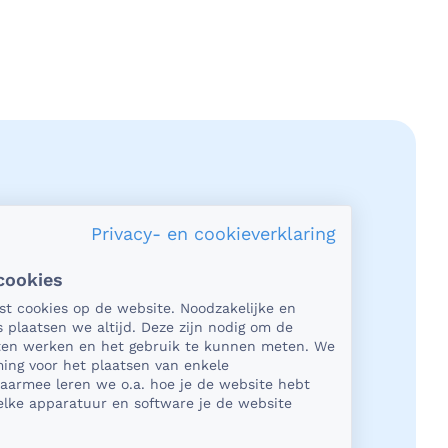
Privacy- en cookieverklaring
cookies
acy en veiligheid
tst cookies op de website. Noodzakelijke en
s plaatsen we altijd. Deze zijn nodig om de
het gaat om medische gegevens, dan
aten werken en het gebruik te kunnen meten. We
t natuurlijk essentieel dat die
ing voor het plaatsen van enkele
Daarmee leren we o.a. hoe je de website hebt
ligd worden uitgewisseld. En dat die
lke apparatuur en software je de website
ens niet in verkeerde handen vallen.
kun je op rekenen bij BeterDichtbij.