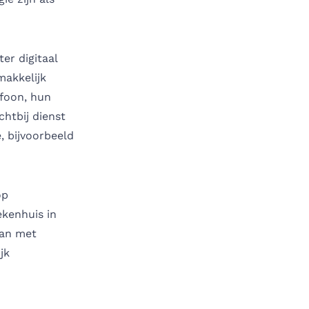
er digitaal
makkelijk
foon, hun
chtbij dienst
, bijvoorbeeld
op
ekenhuis
in
aan met
jk