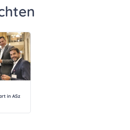
chten
art in ASz