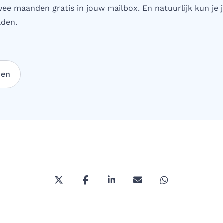
wee maanden gratis in jouw mailbox. En natuurlijk kun je j
den.
ven
Deel deze pagina via Twitter/X
Deel deze pagina op Facebook
Deel deze pagina op Link
Deel deze pagina vi
Deel deze pa