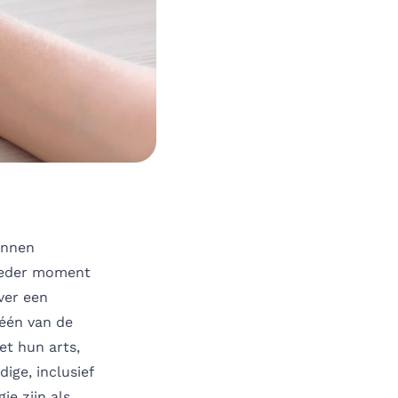
unnen
 ieder moment
ver een
 één van de
t hun arts,
ige, inclusief
ie zijn als