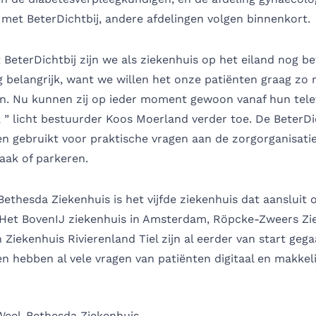
 met BeterDichtbij, andere afdelingen volgen binnenkort.
 BeterDichtbij zijn we als ziekenhuis op het eiland nog bet
g belangrijk, want we willen het onze patiënten graag zo 
n. Nu kunnen zij op ieder moment gewoon vanaf hun tele
, ” licht bestuurder Koos Moerland verder toe. De BeterDi
 gebruikt voor praktische vragen aan de zorgorganisatie
aak of parkeren.
Bethesda Ziekenhuis
is het vijfde ziekenhuis dat aansluit 
 Het
BovenIJ ziekenhuis
in Amsterdam,
Röpcke-Zweers Zi
n
Ziekenhuis Rivierenland Tiel
zijn al eerder van start geg
en hebben al vele vragen van patiënten digitaal en makkeli
Weel-Bethesda Ziekenhuis