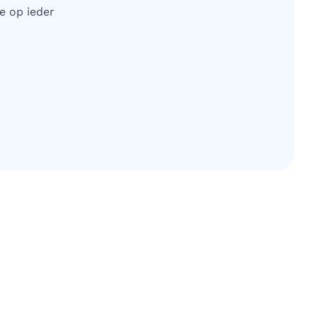
e op ieder
edIn
a e-mail
gina via WhatsApp