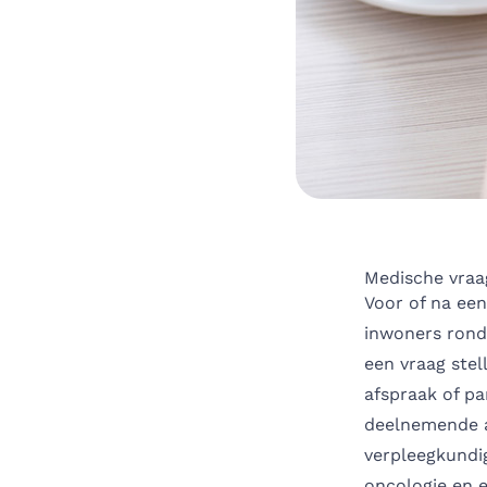
Medische vraag
Voor of na een
inwoners rond
een vraag stel
afspraak of pa
deelnemende a
verpleegkundig
oncologie en e