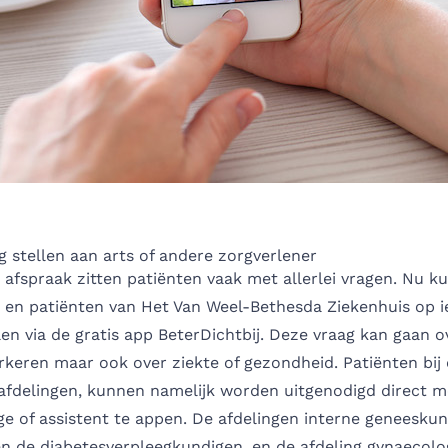
 stellen aan arts of andere zorgverlener
 afspraak zitten patiënten vaak met allerlei vragen. Nu k
 en patiënten van Het Van Weel-Bethesda Ziekenhuis op
len via de gratis app BeterDichtbij. Deze vraag kan gaan o
rkeren maar ook over ziekte of gezondheid. Patiënten bij
fdelingen, kunnen namelijk worden uitgenodigd direct me
e of assistent te appen. De afdelingen interne geneeskund
n de diabetesverpleegkundigen, en de afdeling gynaecolog