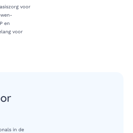
basiszorg voor
uwen-
P en
elang voor
oor
onals in de