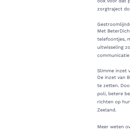
ook voor dat 
zorgtraject do
Gestroomlijnd
Met BeterDich
telefoontjes, 
uitwisseling z
communicatie p
Slimme inzet 
De inzet van B
te zetten. Doo
poli, betere b
richten op hun
Zeeland.
Meer weten ov