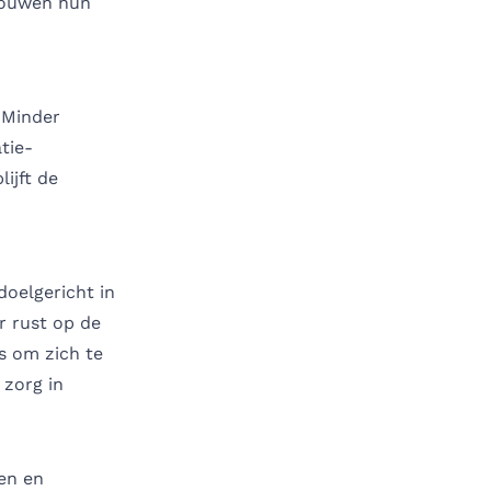
trouwen hun
 Minder
tie-
ijft de
doelgericht in
r rust op de
s om zich te
 zorg in
en en