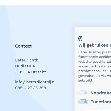
Wij gebruiken 
Contact
Priv
BeterDichtbij plaa
functionele cookie
BeterDichtbij
Als 
website goed te l
Oudlaan 4
is he
vragen je toestemm
prestatiecookies. 
3515 GA Utrecht
bevei
gevonden en via we
gegev
gebruikt.
info@beterdichtbij.nl
Daar 
085 – 27 35 398
Lees
Noodzake
Function