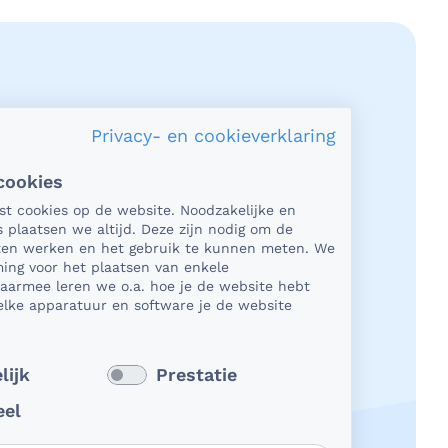
Privacy- en cookieverklaring
cookies
acy en veiligheid
tst cookies op de website. Noodzakelijke en
s plaatsen we altijd. Deze zijn nodig om de
het gaat om medische gegevens, dan
aten werken en het gebruik te kunnen meten. We
t natuurlijk essentieel dat die
ing voor het plaatsen van enkele
Daarmee leren we o.a. hoe je de website hebt
ligd worden uitgewisseld. En dat die
lke apparatuur en software je de website
ens niet in verkeerde handen vallen.
kun je op rekenen bij BeterDichtbij.
 verder
lijk
Prestatie
eel