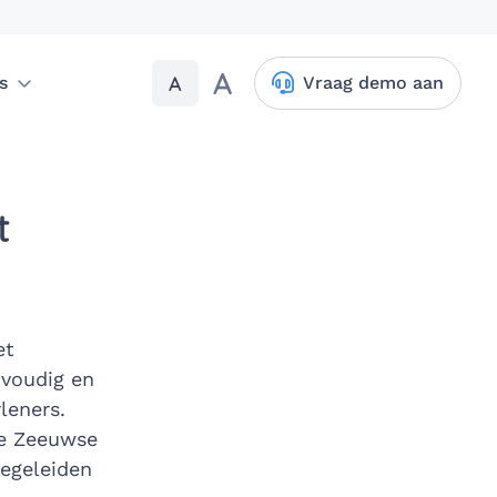
A
A
s
Vraag demo aan
t
et
nvoudig en
leners.
te Zeeuwse
begeleiden