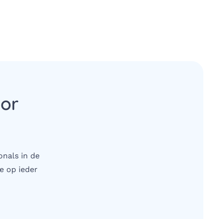
oor
onals in de
e op ieder