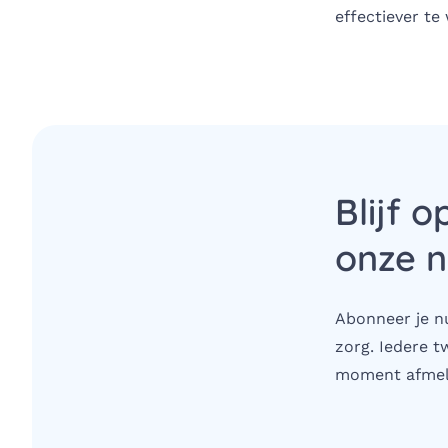
effectiever t
Blijf o
onze n
Abonneer je nu
zorg. Iedere t
moment afmel