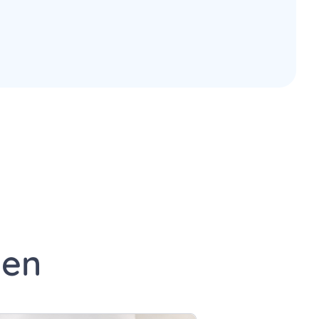
edIn
a e-mail
gina via WhatsApp
ten