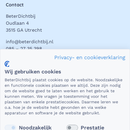
Contact
BeterDichtbij
Oudlaan 4
3515 GA Utrecht
info@beterdichtbij.nl
085 – 27 35 398
Privacy- en cookieverklaring
Privacy en veiligheid
Wij gebruiken cookies
Als het gaat om medische gegevens, dan is het natuurlijk
BeterDichtbij plaatst cookies op de website. Noodzakelijke
essentieel dat die beveiligd worden uitgewisseld. En dat
en functionele cookies plaatsen we altijd. Deze zijn nodig
die gegevens niet in verkeerde handen vallen. Daar kun je
om de website goed te laten werken en het gebruik te
kunnen meten. We vragen je toestemming voor het
op rekenen bij BeterDichtbij.
plaatsen van enkele prestatiecookies. Daarmee leren we
Lees verder
o.a. hoe je de website hebt gevonden en via welke
apparatuur en software je de website gebruikt.
Noodzakelijk
Prestatie