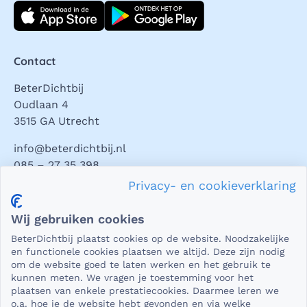
Download direct
Contact
BeterDichtbij
Oudlaan 4
3515 GA Utrecht
info@beterdichtbij.nl
085 – 27 35 398
Privacy- en cookieverklaring
Privacy en veiligheid
Wij gebruiken cookies
Als het gaat om medische gegevens, dan is het natuurlijk
BeterDichtbij plaatst cookies op de website. Noodzakelijke
essentieel dat die beveiligd worden uitgewisseld. En dat
en functionele cookies plaatsen we altijd. Deze zijn nodig
die gegevens niet in verkeerde handen vallen. Daar kun je
om de website goed te laten werken en het gebruik te
kunnen meten. We vragen je toestemming voor het
op rekenen bij BeterDichtbij.
plaatsen van enkele prestatiecookies. Daarmee leren we
Lees verder
o.a. hoe je de website hebt gevonden en via welke