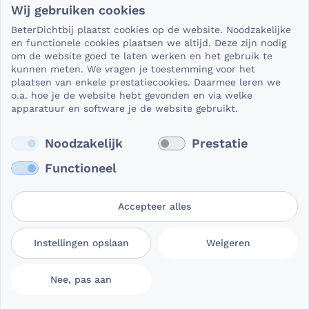
Wij gebruiken cookies
Als het gaat om medische gegevens, dan is het natuurlijk
BeterDichtbij plaatst cookies op de website. Noodzakelijke
essentieel dat die beveiligd worden uitgewisseld. En dat
en functionele cookies plaatsen we altijd. Deze zijn nodig
die gegevens niet in verkeerde handen vallen. Daar kun je
om de website goed te laten werken en het gebruik te
kunnen meten. We vragen je toestemming voor het
op rekenen bij BeterDichtbij.
plaatsen van enkele prestatiecookies. Daarmee leren we
Lees verder
o.a. hoe je de website hebt gevonden en via welke
apparatuur en software je de website gebruikt.
Noodzakelijk
Prestatie
Functioneel
Accepteer alles
Gebruikersvoorwaarden
Privacy- en
Cookievoorkeuren
Instellingen opslaan
Weigeren
BeterDichtbij
cookieverklaring
aanpassen
Nee, pas aan
© 2026 BeterDichtbij Professional