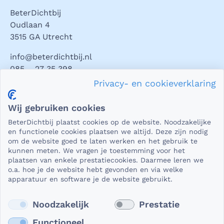
BeterDichtbij
Oudlaan 4
3515 GA Utrecht
info@beterdichtbij.nl
085 – 27 35 398
Privacy- en cookieverklaring
Privacy en veiligheid
Wij gebruiken cookies
Als het gaat om medische gegevens, dan is het natuurlijk
BeterDichtbij plaatst cookies op de website. Noodzakelijke
essentieel dat die beveiligd worden uitgewisseld. En dat
en functionele cookies plaatsen we altijd. Deze zijn nodig
die gegevens niet in verkeerde handen vallen. Daar kun je
om de website goed te laten werken en het gebruik te
kunnen meten. We vragen je toestemming voor het
op rekenen bij BeterDichtbij.
plaatsen van enkele prestatiecookies. Daarmee leren we
Lees verder
o.a. hoe je de website hebt gevonden en via welke
apparatuur en software je de website gebruikt.
Noodzakelijk
Prestatie
Functioneel