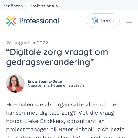
Patiënten
Professionals
Me
Demo
23 augustus 2022
“Digitale zorg vraagt om
gedragsverandering”
Erica Bouma-Gelle
Manager marketing en strategie
Hoe halen we als organisatie alles uit de
kansen met digitale zorg? Met die vraag
houdt Lieke Stokkers, consultant en
projectmanager bij BeterDichtbij, zich bezig.
Ze is daarom bijna elke dag te vinden in een