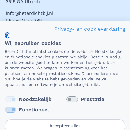
3515 GA Utrecht
info@beterdichtbij.nl
085 – 27 35 398
Privacy- en cookieverklaring
Privacy en veiligheid
Wij gebruiken cookies
Als het gaat om medische gegevens, dan is het natuurlijk
BeterDichtbij plaatst cookies op de website. Noodzakelijke
essentieel dat die beveiligd worden uitgewisseld. En dat
en functionele cookies plaatsen we altijd. Deze zijn nodig
die gegevens niet in verkeerde handen vallen. Daar kun je
om de website goed te laten werken en het gebruik te
kunnen meten. We vragen je toestemming voor het
op rekenen bij BeterDichtbij.
plaatsen van enkele prestatiecookies. Daarmee leren we
Lees verder
o.a. hoe je de website hebt gevonden en via welke
apparatuur en software je de website gebruikt.
Noodzakelijk
Prestatie
Functioneel
Accepteer alles