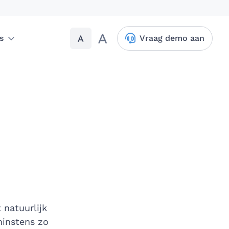
A
A
s
Vraag demo aan
 natuurlijk
minstens zo