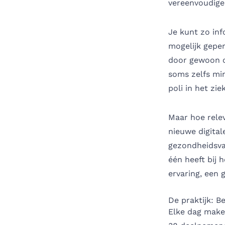
vereenvoudige
Je kunt zo in
mogelijk geper
door gewoon op
soms zelfs min
poli in het zi
Maar hoe relev
nieuwe digital
gezondheidsva
één heeft bij 
ervaring, een 
De praktijk: B
Elke dag make