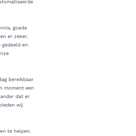
automatiseerde
nnis, goede
nen er zeker.
u gedeeld en
onze
dag bereikbaar
ozen moment een
 ander dat er
bieden wij
 en te helpen.