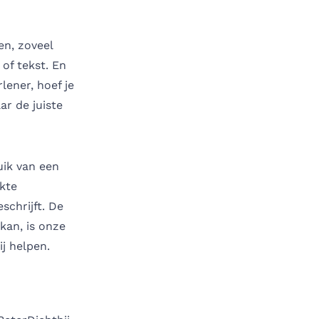
en, zoveel
 of tekst. En
lener, hoef je
ar de juiste
uik van een
rkte
schrijft
. De
kan, is onze
j helpen.