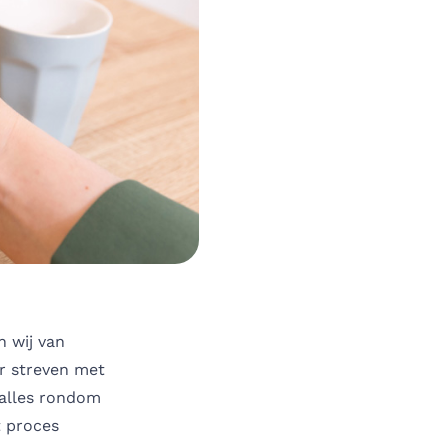
n wij van
ar streven met
 alles rondom
t proces