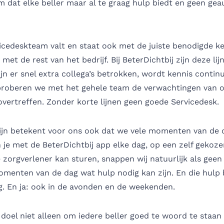
m dat elke beller maar al te graag hulp biedt en geen ge
icedeskteam valt en staat ook met de juiste benodigde ke
 met de rest van het bedrijf. Bij BeterDichtbij zijn deze lij
ijn er snel extra collega’s betrokken, wordt kennis contin
 proberen we met het gehele team de verwachtingen van 
overtreffen. Zonder korte lijnen geen goede Servicedesk.
zijn betekent voor ons ook dat we vele momenten van de 
n je met de BeterDichtbij app elke dag, op een zelf gek
e zorgverlener kan sturen, snappen wij natuurlijk als geen
omenten van de dag wat hulp nodig kan zijn. En die hulp 
g. En ja: ook in de avonden en de weekenden.
s doel niet alleen om iedere beller goed te woord te staan