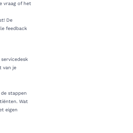
e vraag of het
st! De
alle feedback
 servicedesk
t van je
g de stappen
tiënten. Wat
et eigen