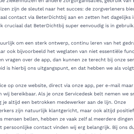
e ziekenhuizen en andere zorgorganisaties, gebruik van B
zen zijn de sleutel naar het succes: de zorgverleners bi
taal contact via BeterDichtbij aan en zetten het dagelijks 
jk cruciaal dat BeterDichtbij super eenvoudig is in gebruik
uurlijk om een sterk ontwerp, continu leren van het gedr
ar ook bijvoorbeeld het weglaten van niet essentiële func
 vragen over de app, dan kunnen ze terecht bij onze ser
id is hierbij ons uitgangspunt, en dat hebben we als volgt
vice op onze website, direct via onze app, per e-mail maa
jn wij bereikbaar. Als je onze Servicedesk belt nemen we s
g je altijd een betrokken medewerker aan de lijn. Onze
kers zijn natuurlijk klantgericht, maar ook altijd positie
ls mensen bellen, hebben ze vaak zelf al meerdere dingen
 persoonlijke contact vinden wij erg belangrijk. Bij ons du