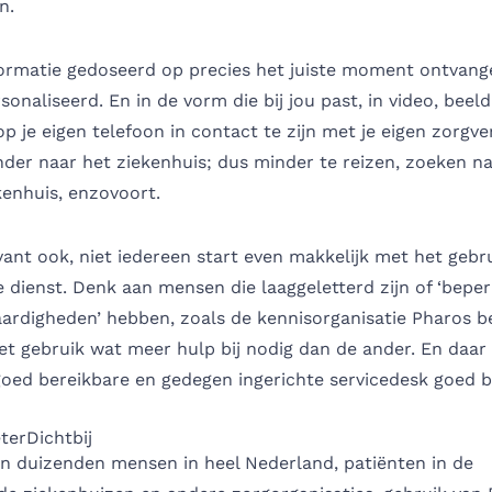
n.
formatie gedoseerd op precies het juiste moment ontvang
sonaliseerd. En in de vorm die bij jou past, in video, beeld
 je eigen telefoon in contact te zijn met je eigen zorgver
der naar het ziekenhuis; dus minder te reizen, zoeken na
ekenhuis, enzovoort.
ant ook, niet iedereen start even makkelijk met het gebr
e dienst. Denk aan mensen die laaggeletterd zijn of ‘bepe
ardigheden’ hebben, zoals de kennisorganisatie
Pharos be
het gebruik wat meer hulp bij nodig dan de ander. En daar 
goed bereikbare en gedegen ingerichte servicedesk goed bi
eterDichtbij
n duizenden mensen in heel Nederland, patiënten in de