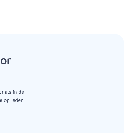
oor
onals in de
e op ieder