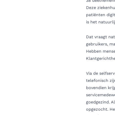
38 deelnemend
Deze ziekenhui
patiënten digi
is het natuurli
Dat vraagt nat
gebruikers, ma
Hebben mensen
Klantgerichthe
Via de selfser
telefonisch zi
bovendien krij
servicemedewer
goedgezind. A
opgezocht. Het