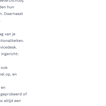
eterDichtbij.
eden hun
in. Daarnaast
.
ag van je
tionaliteiten.
vicedesk.
 ingericht:
r ook
nel op, en
f en
 geprobeerd of
s altijd een