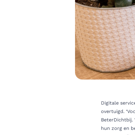
Digitale servi
overtuigd. ‘Vo
BeterDichtbij
hun zorg en be