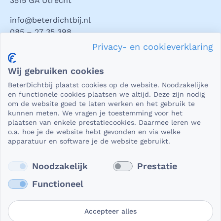
3515 GA Utrecht
info@beterdichtbij.nl
085 – 27 35 398
Privacy- en cookieverklaring
Privacy en veiligheid
Wij gebruiken cookies
Als het gaat om medische gegevens, dan is het natuurlijk
BeterDichtbij plaatst cookies op de website. Noodzakelijke
essentieel dat die beveiligd worden uitgewisseld. En dat
en functionele cookies plaatsen we altijd. Deze zijn nodig
die gegevens niet in verkeerde handen vallen. Daar kun je
om de website goed te laten werken en het gebruik te
kunnen meten. We vragen je toestemming voor het
op rekenen bij BeterDichtbij.
plaatsen van enkele prestatiecookies. Daarmee leren we
Lees verder
o.a. hoe je de website hebt gevonden en via welke
apparatuur en software je de website gebruikt.
Noodzakelijk
Prestatie
Functioneel
Accepteer alles