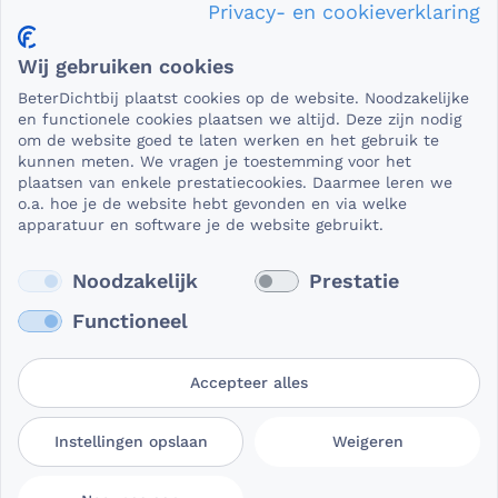
Privacy- en cookieverklaring
Privacy en veiligheid
Wij gebruiken cookies
Als het gaat om medische gegevens, dan is het natuurlijk
BeterDichtbij plaatst cookies op de website. Noodzakelijke
essentieel dat die beveiligd worden uitgewisseld. En dat
en functionele cookies plaatsen we altijd. Deze zijn nodig
die gegevens niet in verkeerde handen vallen. Daar kun je
om de website goed te laten werken en het gebruik te
kunnen meten. We vragen je toestemming voor het
op rekenen bij BeterDichtbij.
plaatsen van enkele prestatiecookies. Daarmee leren we
Lees verder
o.a. hoe je de website hebt gevonden en via welke
apparatuur en software je de website gebruikt.
Noodzakelijk
Prestatie
Functioneel
Accepteer alles
Gebruikersvoorwaarden
Privacy- en
Cookievoorkeuren
Instellingen opslaan
Weigeren
BeterDichtbij
cookieverklaring
aanpassen