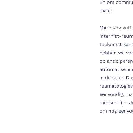
En om communic
maat.
Marc Kok vult 
internist-reum
toekomst kanse
hebben we veel
op anticiperen
automatiseren.
in de spier. D
reumatologiev
eenvoudig, maa
mensen fijn. J
om nog eenvoudi