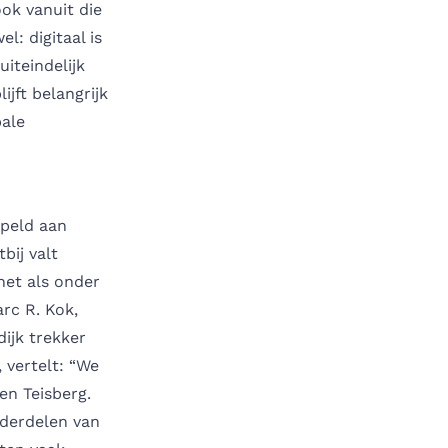
ook vanuit die
el: digitaal is
uiteindelijk
jft belangrijk
bale
ppeld aan
bij valt
net als onder
rc R. Kok,
ijk trekker
, vertelt: “We
en Teisberg.
derdelen van