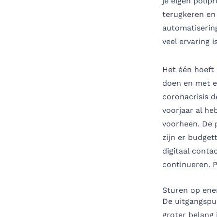
je eigen polip
terugkeren en 
automatisering 
veel ervaring 
Het één hoeft 
doen en met el
coronacrisis d
voorjaar al he
voorheen. De p
zijn er budget
digitaal conta
continueren. 
Sturen op ener
De uitgangspu
groter belang 