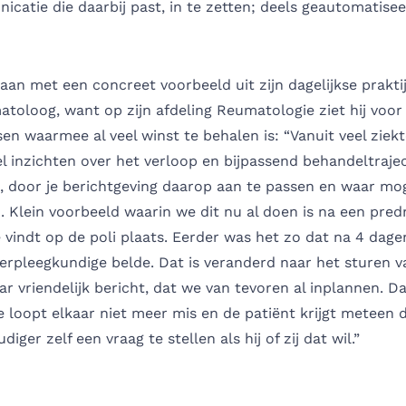
atie die daarbij past, in te zetten; deels geautomatise
aan met een concreet voorbeeld uit zijn dagelijkse praktij
atoloog, want op zijn afdeling Reumatologie ziet hij voor
n waarmee al veel winst te behalen is: “Vanuit veel ziek
 inzichten over het verloop en bijpassend behandeltrajec
, door je berichtgeving daarop aan te passen en waar moge
 Klein voorbeeld waarin we dit nu al doen is na een predn
ie vindt op de poli plaats. Eerder was het zo dat na 4 dage
erpleegkundige belde. Dat is veranderd naar het sturen v
r vriendelijk bericht, dat we van tevoren al inplannen. D
e loopt elkaar niet meer mis en de patiënt krijgt meteen 
ger zelf een vraag te stellen als hij of zij dat wil.”