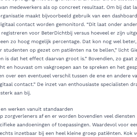
van medewerkers als op concreet resultaat. Om bij dat la
organisatie maakt bijvoorbeeld gebruik van een dashboard
digitaal contact worden gemonitord. “Dit laat onder ande
 registreren voor BeterDichtbij versus hoeveel er zijn uit
k een zo hoog mogelijk percentage. Dat kon nog wel beter
 studenten op gezet om patiënten na te bellen,” licht Gi
n is dat het effect daarvan groot is.” Bovendien, zo gaat 
zicht en houvast om vakgroepen aan te spreken en het ges
en over een eventueel verschil tussen de ene en andere v
gitaal contact.” De inzet van enthousiaste specialisten dr
sterk aan bij.
e en werken vanuit standaarden
op zorgverleners af en er worden bovendien veel diensten
cifieke aandoeningen of toepassingen. Waardevol voor ee
echts inzetbaar bij een heel kleine groep patiënten. Kok v