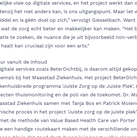
elijke visie op digitale services, en het project werkt dan 
l tenzij het niet anders kan, is ons uitgangspunt. Maar let w
iddel en is géén doel op zich,” vervolgt Giesselbach. Want 
wat de zorg echt beter en makkelijker kan maken. “Het bli
ie te zoeken, de nuance die je uit bijvoorbeeld non-ver
aalt kan cruciaal zijn voor een arts.”
uur vanuit de inhoud
igitale services zoals BeterDichtbij, is daarom altijd geko
hema’s bij het Maasstad Ziekenhuis. Het project BeterDicht
kenhuisbrede programma ‘Juiste Zorg op de Juiste Plek’, 
ecten thuismonitoring en de poli van de toekomst. Dr. Ma
asstad Ziekenhuis samen met Tanja Bos en Patrick Molend
nische proces in het project ‘Juiste zorg op de juiste plek’
 met de methode van Value Based Health Care van Porter 
e een handige routekaart maken met de verschillende on