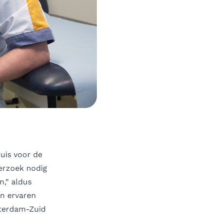
uis voor de
derzoek nodig
n,” aldus
n ervaren
tterdam-Zuid