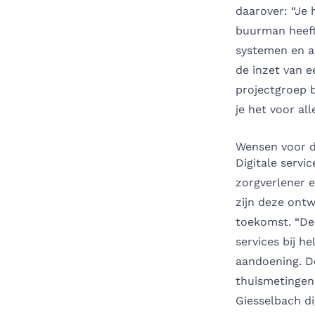
daarover: “Je 
buurman heeft 
systemen en ap
de inzet van e
projectgroep b
je het voor al
Wensen voor 
Digitale servi
zorgverlener e
zijn deze ontw
toekomst. “De 
services bij h
aandoening. D
thuismetingen 
Giesselbach di