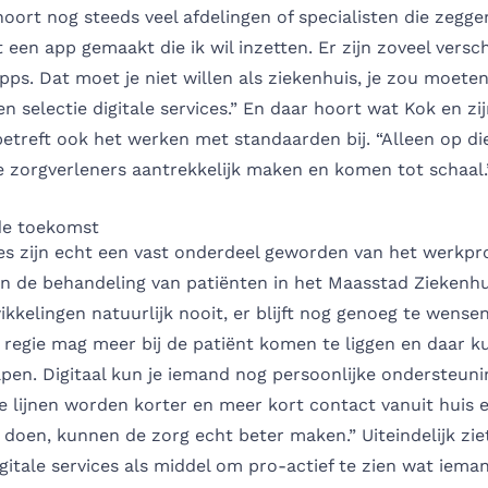
hoort nog steeds veel afdelingen of specialisten die zegge
een app gemaakt die ik wil inzetten. Er zijn zoveel versc
ps. Dat moet je niet willen als ziekenhuis, je zou moete
en selectie digitale services.” En daar hoort wat Kok en zi
etreft ook het werken met standaarden bij. “Alleen op d
le zorgverleners aantrekkelijk maken en komen tot schaal.
de toekomst
ces zijn echt een vast onderdeel geworden van het werkpr
n de behandeling van patiënten in het Maasstad Ziekenhu
ikkelingen natuurlijk nooit, er blijft nog genoeg te wense
regie mag meer bij de patiënt komen te liggen en daar k
elpen. Digitaal kun je iemand nog persoonlijke ondersteuni
e lijnen worden korter en meer kort contact vanuit huis 
doen, kunnen de zorg echt beter maken.” Uiteindelijk zie
gitale services als middel om pro-actief te zien wat iema