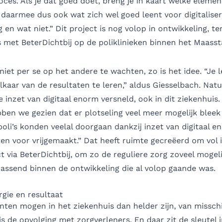
roces. Als je dat goed doet, breng je in kaart welke eleme
daarmee dus ook wat zich wel goed leent voor digitaliser
en wat niet.” Dit project is nog volop in ontwikkeling, terw
is met BeterDichtbij op de poliklinieken binnen het Maass
niet per se op het andere te wachten, zo is het idee. “Je 
kaar van de resultaten te leren,” aldus Giesselbach. Natuu
e inzet van digitaal enorm versneld, ook in dit ziekenhuis. 
bben we gezien dat er plotseling veel meer mogelijk bleek
oli’s konden veelal doorgaan dankzij inzet van digitaal e
ten voor vrijgemaakt.” Dat heeft ruimte gecreëerd om vol 
ct via BeterDichtbij, om zo de reguliere zorg zoveel mogeli
Passend binnen de ontwikkeling die al volop gaande was.
gie en resultaat
nten mogen in het ziekenhuis dan helder zijn, van missch
is de opvolging met zorgverleners. En daar zit de sleutel 