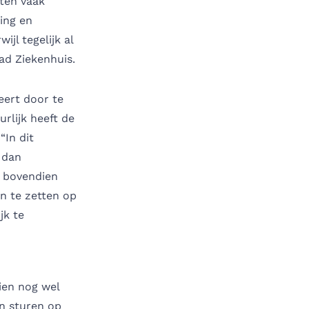
nten vaak
ing en
ijl tegelijk al
tad Ziekenhuis.
leert door te
rlijk heeft de
“In dit
 dan
n bovendien
in te zetten op
jk te
ien nog wel
in sturen op