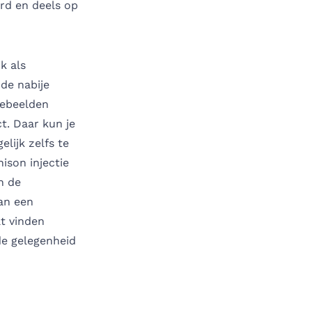
erd en deels op
k als
 de nabije
tebeelden
t. Daar kun je
lijk zelfs te
ison injectie
n de
an een
at vinden
de gelegenheid