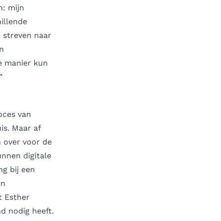
n: mijn
hillende
n streven naar
jn
ie manier kun
”
oces van
is. Maar af
n over voor de
unnen digitale
ng bij een
en
t Esther
nd nodig heeft.