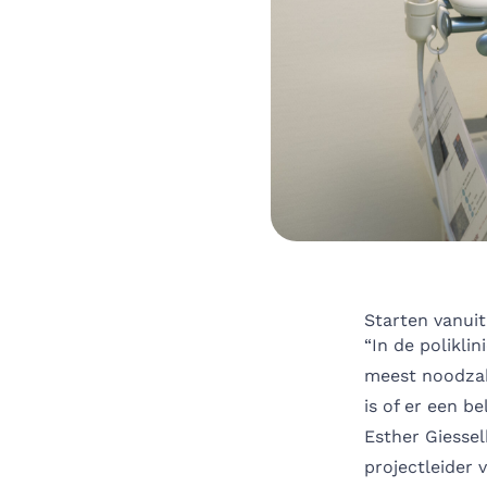
Starten vanuit 
“In de polikli
meest noodzake
is of er een b
Esther Giessel
projectleider 