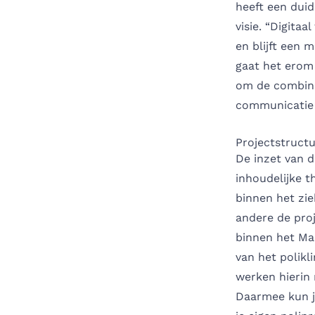
heeft een duid
visie. “Digitaa
en blijft een m
gaat het erom 
om de combinat
communicatie h
Projectstruct
De inzet van d
inhoudelijke t
binnen het zie
andere de proj
binnen het Ma
van het polikli
werken hierin
Daarmee kun j