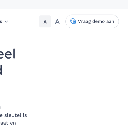
A
A
s
Vraag demo aan
eel
d
n
 sleutel is
taat en