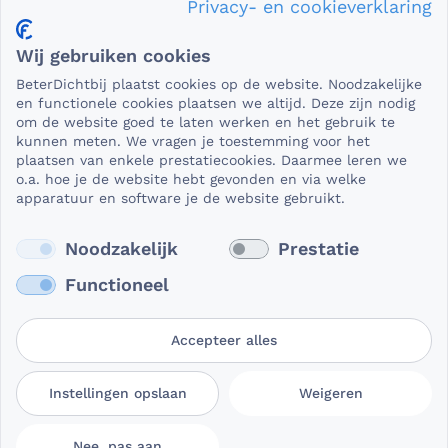
Privacy- en cookieverklaring
Privacy en veiligheid
Wij gebruiken cookies
Als het gaat om medische gegevens, dan is het natuurlijk
BeterDichtbij plaatst cookies op de website. Noodzakelijke
essentieel dat die beveiligd worden uitgewisseld. En dat
en functionele cookies plaatsen we altijd. Deze zijn nodig
die gegevens niet in verkeerde handen vallen. Daar kun je
om de website goed te laten werken en het gebruik te
kunnen meten. We vragen je toestemming voor het
op rekenen bij BeterDichtbij.
plaatsen van enkele prestatiecookies. Daarmee leren we
Lees verder
o.a. hoe je de website hebt gevonden en via welke
apparatuur en software je de website gebruikt.
Noodzakelijk
Prestatie
Functioneel
Accepteer alles
Gebruikersvoorwaarden
Privacy- en
Cookievoorkeuren
Instellingen opslaan
Weigeren
BeterDichtbij
cookieverklaring
aanpassen
Nee, pas aan