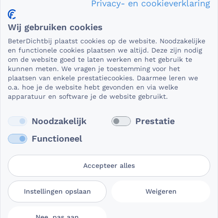
Privacy- en cookieverklaring
Privacy en veiligheid
Wij gebruiken cookies
Als het gaat om medische gegevens, dan is het natuurlijk
BeterDichtbij plaatst cookies op de website. Noodzakelijke
essentieel dat die beveiligd worden uitgewisseld. En dat
en functionele cookies plaatsen we altijd. Deze zijn nodig
die gegevens niet in verkeerde handen vallen. Daar kun je
om de website goed te laten werken en het gebruik te
kunnen meten. We vragen je toestemming voor het
op rekenen bij BeterDichtbij.
plaatsen van enkele prestatiecookies. Daarmee leren we
Lees verder
o.a. hoe je de website hebt gevonden en via welke
apparatuur en software je de website gebruikt.
Noodzakelijk
Prestatie
Functioneel
Accepteer alles
Gebruikersvoorwaarden
Privacy- en
Cookievoorkeuren
Instellingen opslaan
Weigeren
BeterDichtbij
cookieverklaring
aanpassen
Nee, pas aan