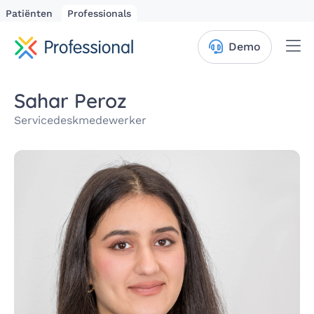
Patiënten
Professionals
Me
Demo
Sahar Peroz
Service­desk­mede­werker