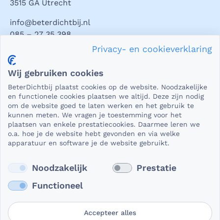
3515 GA Utrecht
info@beterdichtbij.nl
085 – 27 35 398
Privacy- en cookieverklaring
Privacy en veiligheid
Wij gebruiken cookies
Als het gaat om medische gegevens, dan is het natuurlijk
BeterDichtbij plaatst cookies op de website. Noodzakelijke
essentieel dat die beveiligd worden uitgewisseld. En dat
en functionele cookies plaatsen we altijd. Deze zijn nodig
die gegevens niet in verkeerde handen vallen. Daar kun je
om de website goed te laten werken en het gebruik te
kunnen meten. We vragen je toestemming voor het
op rekenen bij BeterDichtbij.
plaatsen van enkele prestatiecookies. Daarmee leren we
Lees verder
o.a. hoe je de website hebt gevonden en via welke
apparatuur en software je de website gebruikt.
Noodzakelijk
Prestatie
Functioneel
Accepteer alles