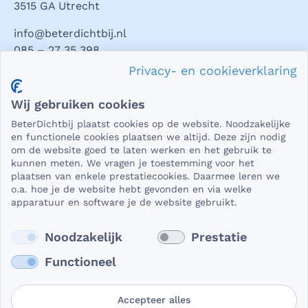
3515 GA Utrecht
info@beterdichtbij.nl
085 – 27 35 398
Privacy- en cookieverklaring
Privacy en veiligheid
Wij gebruiken cookies
Als het gaat om medische gegevens, dan is het natuurlijk
BeterDichtbij plaatst cookies op de website. Noodzakelijke
essentieel dat die beveiligd worden uitgewisseld. En dat
en functionele cookies plaatsen we altijd. Deze zijn nodig
die gegevens niet in verkeerde handen vallen. Daar kun je
om de website goed te laten werken en het gebruik te
kunnen meten. We vragen je toestemming voor het
op rekenen bij BeterDichtbij.
plaatsen van enkele prestatiecookies. Daarmee leren we
Lees verder
o.a. hoe je de website hebt gevonden en via welke
apparatuur en software je de website gebruikt.
Noodzakelijk
Prestatie
Functioneel
Accepteer alles