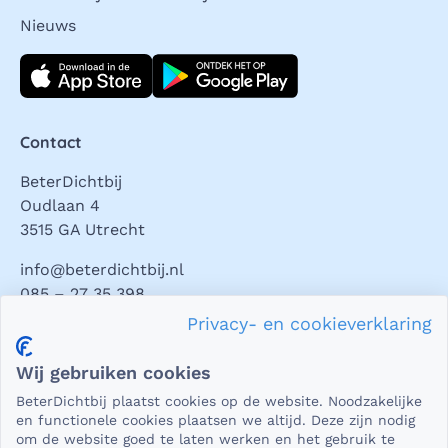
Nieuws
Download direct
Contact
BeterDichtbij
Oudlaan 4
3515 GA Utrecht
info@beterdichtbij.nl
085 – 27 35 398
Privacy- en cookieverklaring
Privacy en veiligheid
Wij gebruiken cookies
Als het gaat om medische gegevens, dan is het natuurlijk
BeterDichtbij plaatst cookies op de website. Noodzakelijke
essentieel dat die beveiligd worden uitgewisseld. En dat
en functionele cookies plaatsen we altijd. Deze zijn nodig
die gegevens niet in verkeerde handen vallen. Daar kun je
om de website goed te laten werken en het gebruik te