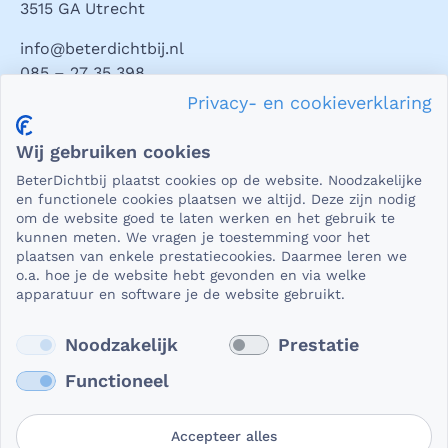
3515 GA Utrecht
info@beterdichtbij.nl
085 – 27 35 398
Privacy- en cookieverklaring
Privacy en veiligheid
Wij gebruiken cookies
Als het gaat om medische gegevens, dan is het natuurlijk
BeterDichtbij plaatst cookies op de website. Noodzakelijke
essentieel dat die beveiligd worden uitgewisseld. En dat
en functionele cookies plaatsen we altijd. Deze zijn nodig
die gegevens niet in verkeerde handen vallen. Daar kun je
om de website goed te laten werken en het gebruik te
kunnen meten. We vragen je toestemming voor het
op rekenen bij BeterDichtbij.
plaatsen van enkele prestatiecookies. Daarmee leren we
Lees verder
o.a. hoe je de website hebt gevonden en via welke
apparatuur en software je de website gebruikt.
Noodzakelijk
Prestatie
Functioneel
Accepteer alles