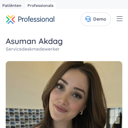
Patiënten
Professionals
Me
Demo
Asuman Akdag
Service­desk­mede­werker